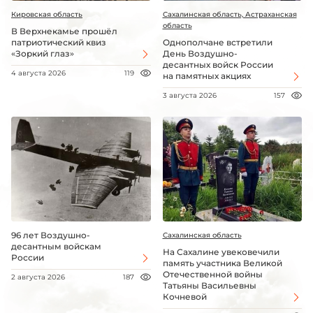
Кировская область
Сахалинская область, Астраханская
область
В Верхнекамье прошёл
патриотический квиз
Однополчане встретили
«Зоркий глаз»
День Воздушно-
десантных войск России
4 августа 2026
119
на памятных акциях
3 августа 2026
157
96 лет Воздушно-
Сахалинская область
десантным войскам
На Сахалине увековечили
России
память участника Великой
Отечественной войны
2 августа 2026
187
Татьяны Васильевны
Кочневой