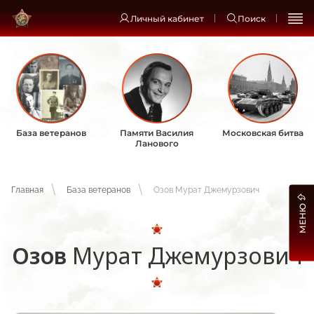
Личный кабинет
Поиск
База ветеранов
Памяти Василия
Московская битва
Ланового
Главная
База ветеранов
Озов Мурат Джемурзович
МЕНЮ
Озов
Мурат Джемурзович