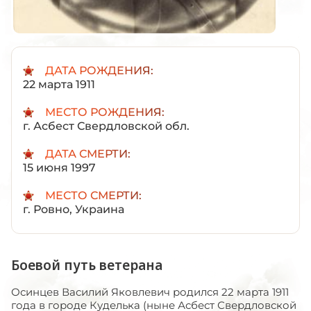
ДАТА РОЖДЕНИЯ:
22 марта 1911
МЕСТО РОЖДЕНИЯ:
г. Асбест Свердловской обл.
ДАТА СМЕРТИ:
15 июня 1997
МЕСТО СМЕРТИ:
г. Ровно, Украина
Боевой путь ветерана
Осинцев Василий Яковлевич родился 22 марта 1911 года в городе Куделька (ныне Асбест Свердловской области). Был третьим ребёнком в семье. Родители работали на Асбестовских рудниках. В 1918 году по доносу бывших хозяев рудников за участие в организации Советов на Асбестовских рудниках белогвардейцы арестовали главу семьи и увезли его в тюрьму в Екатеринбург. Семья переехала в село Каменноозёрское к родне. Василий стал привыкать к сельской жизни, зимой учился в начальной школе, а с ранней весны до поздней осени работал. Закончил начальную школу. В 1919 году отец вернулся, измождённый и больной. В 1920 году вся семья переболела тифом, в 1921 году с трудом выжили во время голода, ели лепёшки из травы, в семье тогда была ещё одна новорожденная девочка. В 1923 Василий вынужден был работать на кулака, который "оплатил" труд рваными ботинками. Вася их не взял, бросил в лицо кулаку. В 1927 году в возрасте 16 лет пошёл работать на Асбестовские рудники. работа была чрезвычайно тяжёлой. Ненадолго вернулся домой, затем опять работал на рудниках на хозяина. Чуть позже, приписав себе год, оформился в конторе забойщиком и работал на рудниках до весны 1929 года. Затем вернулся в село, всей семьёй вступили в колхоз. Тогда же Василий вступил в комсомол. В июле 1930 года после тяжёлой болезни умер отец. Вся забота о матери и сёстрах легла на плечи Василия. В конце 1930 года в возрасте 19 лет Василия Осинцева выбрали председателем колхоза, самоотвод не приняли. Днём он работал, а по вечерам учил агротехнику, знакомился с бухгалтерским делом… В 1932 году на районной комсомольской конференции Василия Осинцева избрали членом бюро райкома и перевели на комсомольскую работу. Был секретарём комитета комсомола в Леспромхозе в городе Богданович и работал в райкоме Заведующим орготделом. В июле 1932 года был принят в члены ВКП(б). 7 ноября 1933 года Василия Яковлевича Осинцева призвали в ряды Красной Армии. Василий мечтал стать пограничником, но его направили в Камышловский горвоенкомат. Оттуда направили в полковую школу младших командиров для прохождения курса молодого бойца, а затем вернули в горвоенкомат города Камышлова Свердловской области. В это же время Василий продолжил учёбу в вечерней школе и закончил 7 классов. В мае 1937 года был направлен на курсы политработников в город Свердловск. Спустя 6 месяце Осинцев В.Я. получил звание политрук. После учёбы был назначен политруком роты, а затем политруком полковой школы в Камышлове. Вскоре был избран секретарём партийного бюро полка. а в 1939 году, в связи с событиями на Халхин-Голе, полк в составе дивизии был переброшен в Забайкальский военный округ. Василий Осинцев был назначен военным комиссаром артиллерийской дивизии, а в 1941 году был переведён в политотдел дивизии на должность старшего инструктора по организационной партработе, а с этой должности, уже будучи на фронте, был назначен комиссаром полка. То есть за 8 лет Василий прошёл путь от красноармейца до комиссара полка. После разгрома японских самураев дивизия была оставлена на границе с Манчжурией. В июле 1940 года Василий Осинцев получил отпуск и приехал в Камышлов к маме и младшей сестре. А ещё в 1934 году он познакомился там с выпускницей педагогического техникума Софьей Даниловной Ярошук. Она работала в Камышлове в деском саду. 7 августа 1940 года Василий и Софья поженились, а через несколько дней Василий снова уехал на границу. Жену туда нельзя было везти. В июне 1941 года он снова приехал в отпуск в Камышлов, где его и застала война. 24 июня Василий Осинцев выехал в Забайкалье. В октябре 1941 года дивизия. в которой служил Василий Яковлевич, получила приказ двинуться на фронт. По пути на фронт их задержали в городе Куйбышеве для участия в военном параде 7 ноября. В это время там находилось правительство страны во главе с М.И. Калининым, там же находился весь дипломатический корпус. 8 ноября 1941 года на стадионе "Динамо" дивизию провожали на фронт М.И. Калинин и К.Е. Ворошилов. 9 ноября все погрузились в эшелоны и двинулись на Ленинградский фронт. С 8 на 9 ноября немцы захватили город Тихвин, замкнув второе кольцо окружения. Освобождение Тихвина стало вопросом жизни и смерти для ленинградцев. Части 65 стрелковой дивизии сходу вступили в бой, освободили ряд крупных населённых пунктов и в первых числах декабря 1941 года вплотную подошли к городу Тихвину. Новое наступление готовилось в течение трёх суток, потому что немцы за месяц создали там прочную оборону и организовали плотную огневую систему. 5 декабря 1941 года на рассвете, после мощной артиллерийской подготовки началось наступление. Воины-уральцы вели ожесточённые бои за каждую траншею, за каждую улицу и квартал, в ночь на 8 декабря штурмом завладели городом Тихвином. Эта победа и последующий выход к Ладожскому озеру создали условия для подвоза продовольствия в Ленинград и эвакуации из Ленинграда голодающего населения. Василий Осинцев первым поднимался в атаку, поднимая за собой солдат. Шёл ожесточённый бой, кругом рвались снаряды, было страшно, но нужно было подняться и вести бойцов за собой. В тот день подразделения полка сумели прорвать первую полосу обороны немцев и овладеть восточной окраиной Тихвина. Во время одной из атак Василий Яковлевич Осинцев был тяжело ранен в обе ноги. Два бойца, оказавшиеся рядом, вынесли его с поля боя. Кровотечение останавливал сильный мороз, через какое-то время пожилой санитар дотащил Василия до санчасти. На этом закончилось пребывание Осинцева Василия на Западном фронте. 8 декабря его отправили в госпиталь в город Сокол Вологодской области. Указом Президиума Верховного Совета СССР от 17 декабря 1941 года, подписанным М.И. Калининым, Василий Яковлевич Осинцев был награждён орденом боевого Красного Знамени. В госпитале Василий провёл два с лишним месяца. Оттуда был направлен в резерв Главного политуправления в город Москву. Находясь в резерве, побывал в Новороссийске и Керчи. Сопровождал под огнём врага в распоряжение политуправления Крымского фронта большую группу политработников, призванных из запаса. 4 марта 1942 года получил свой орден боевого Красного Знамени из рук М.И. Калинина. Это был незабываемый момент. После вручения наград была сделана памятная фотография. В марте 1942 года для фронта Василий Осинцев оказался непригоден из-за последствий тяжёлого ранения. Долго не заживала одна нога. Его отправили на границу с Японией, объяснив, что Забайкалье ему хорошо знакомо и в случае необходимости воевать с Японией, он может там пригодиться. По пути на восток Василий Осинцев получил возможность на три дня заехать домой, повидаться с родными. По прибытии в Читу его отправили дальше В Монгольскую Народную Республику, где находилась 17 армия. Там Василий Осинцев был назначен комиссаром 149 мотострелкового полка 36 мотострелковой дивизии. Полк дислоцировался в Улан-Цирике и всё время находился в полной боевой готовности. В этом полку Василий прослужил почти три года в тяжелейших условиях. Со дня на день ожидали нападения Японии, напряжённая учёба и большой объём работ по строительству обороны при довольно скудном питании основательно выматывали людей. Началось массовое заболевание дистрофией. Самых истощённых солдат отправляли на две-три недели на озеро ловить рыбу, питаться ею и отдыхать. Тяжёлая служба усугублялась суровым климатом. Осенью 1944 года полк на инспекторской проверке занял первое место в дивизии и в 17 армии. Командир полка Журавлёв Ф.П. и Осинцев В.Я. были награждены орденами Красной Звезды. Вскоре после этого Василий Яковлевич был назначен на должность начальника политотдела спецчастей гарнизона города Улан-Удэ Бурятской АССР. Служба не стала легче, обязанностей прибавилось, но служба не на чужбине была морально легче для Василия Осинцева. В феврале 1945 года к нему приехала жена Соня. После долгой разлуки ни смогли быть вместе. День Победы Василий и Софья Осинцевы встретили вместе в Улан-Удэ. В январе 1946 года родился у них сын Анатолий, а в августе 1947 года родилась дочка Вера. В 1947 году Осинцеву В.Я. было присвоено звание подполковника, после чего его назначили на должность начальника политотдела 94 авиадесантной дивизии, которая дислоцировалась в городах Сретенск и Нерчинск Читинской области. В этой дивизии Василий Яковлевич прослужил до марта 1950 года. Затем ему было присвоено звание полковника, после чего направили в Москву на годичные курсы переподготовки старшего политсостава при Академии им В.И. Ленина. Экзамены Василий Осинцев сдал на отлично и в мае 1951 года прибыл к новому месту службы в город Славуту Хмельницкой области на должность начальника политотдела 97 гвардейской стрелковой дивизии. В этот же город приехала вся его семья. В Славуте Василий Яковлевич прослужил 7 лет до апреля 1958 года. Там же экстерном получил среднее образование. В 1953 году в Прикарпатском военном округе, которым тогда командовал маршал И.С. Конев, проводились большие военные манёвры. На этих манёврах, длившихся двадцать суток, Гвардейская Полтавская Краснознамённая орденов Кутузова и Богдана Хмельницкого дивизия показала высокую боевую выучку, организованность и дисциплину и получила от министра обороны отличную оценку. Василий Осинцев был награждён вторым орденом Красной Звезды, а в 1957 году за долголетнюю и безупречную службу в Советской армии был награждён вторым орденом боевого Красного Знамени. В апреле 1958 года Осинцева Василия Яковлевича перевели на службу в город Ровно. Четверть века служба Василия Осинцева проходила непосредственно в частях, т.е. в самой гуще солдатской массы. Последние годы он работал в политотделе 13 армии, а в ноябре 1961 года в связи с возрастом (ему исполнилось 50 лет) и по выслуге лет в Вооружённых Силах он был уволен в запас. Начался новый этап жизни. Василий Яковлевич пошёл работать на завод газоразрядных приборов в юридический отдел. На заводе Василий Яковлевич проработал ещё 28 лет до 1990 года и ушёл на пенсию в возрасте 79 лет. Помимо работы Василий Яковлевич занимался общественными делами, в том числе и военно-патриотическим воспитанием молодёжи, активно работал в Совете ветеранов за