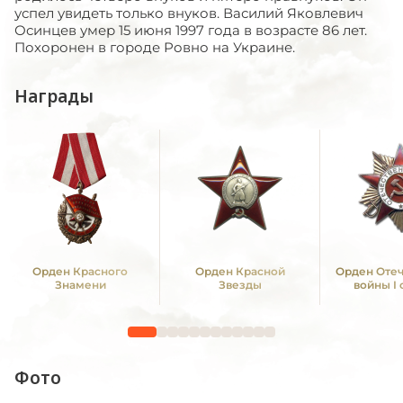
Награды
Орден Красного
Орден Красной
Орден Оте
Знамени
Звезды
войны I
Фото