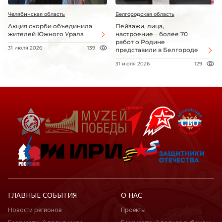
Челябинская область
Белгородская область
Акция скорби объединила
Пейзажи, лица,
жителей Южного Урала
настроение – более 70
работ о Родине
31 июля 2026
139
представили в Белгороде
31 июля 2026
129
ГЛАВНЫЕ СОБЫТИЯ
О НАС
Новости регионов
Проекты