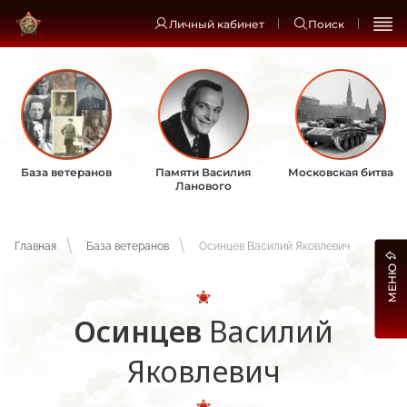
Личный кабинет
Поиск
База ветеранов
Памяти Василия
Московская битва
Ланового
Главная
База ветеранов
Осинцев Василий Яковлевич
МЕНЮ
Осинцев
Василий
Яковлевич