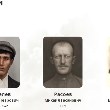
и
лев
Расоев
Петрович
Михаил Гасанович
- 1942
1907