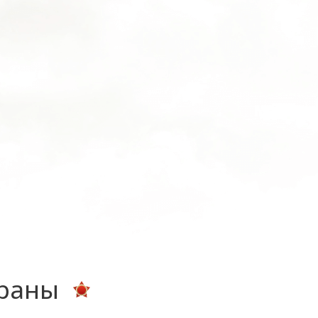
ераны