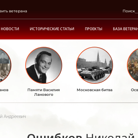
вить ветерана
Поиск
НОВОСТИ
ИСТОРИЧЕСКИЕ СТАТЬИ
ПРОЕКТЫ
БАЗА ВЕТЕРА
анов
Памяти Василия
Московская битва
Осв
Ланового
й Андреевич
Ошибков
Николай