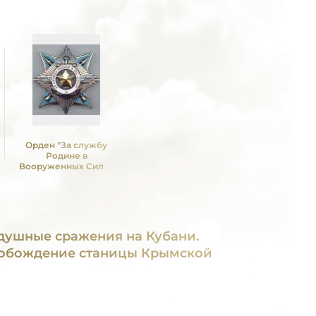
Орден "За службу
Родине в
Вооруженных Силах
СССР" II ст
душные сражения на Кубани.
обождение станицы Крымской