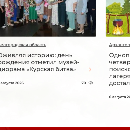
Белгородская область
Архангел
Оживляя историю: день
Одноп
рождения отметил музей-
четвё
диорама «Курская битва»
поиск
лагеря
достал
 августа 2026
70
6 августа 2