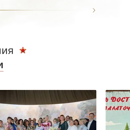
ния
и