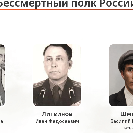
Бессмертный полк Росси
Литвинов
Шме
а
Иван Федосеевич
Василий 
1908 