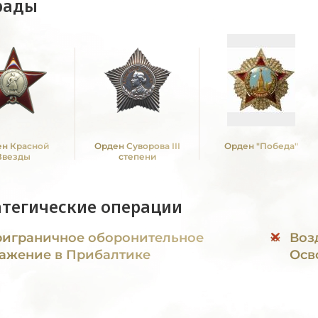
рады
н Красной
Орден Суворова III
Орден "Победа"
Звезды
степени
атегические операции
играничное оборонительное
Воз
ажение в Прибалтике
Осв