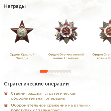
Награды
Орден Красной
Орден Отечественной
Орден Оте
Звезды
войны I степени
войны II
Стратегические операции
Сталинградская стратегическая
оборонительная операция
Оборонительное сражение на дальних
подступах к Сталинграду