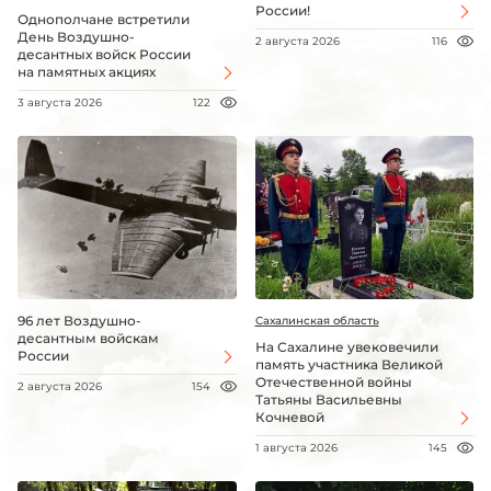
России!
Однополчане встретили
День Воздушно-
2 августа 2026
116
десантных войск России
на памятных акциях
3 августа 2026
122
96 лет Воздушно-
Сахалинская область
десантным войскам
На Сахалине увековечили
России
память участника Великой
Отечественной войны
2 августа 2026
154
Татьяны Васильевны
Кочневой
1 августа 2026
145