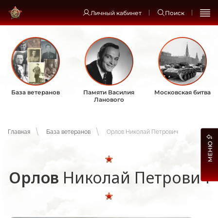
Личный кабинет
Поиск
База ветеранов
Памяти Василия
Московская битва
Ланового
Главная
База ветеранов
Орлов Николай Петрович
МЕНЮ
Орлов
Николай Петрович