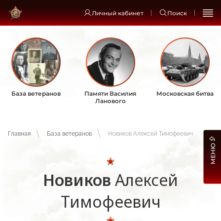
Личный кабинет
Поиск
База ветеранов
Памяти Василия
Московская битва
Ланового
Главная
База ветеранов
Новиков Алексей Тимофеевич
МЕНЮ
Новиков
Алексей
Тимофеевич