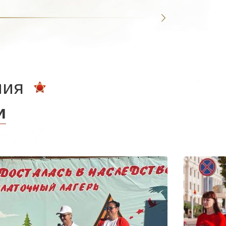
ния
и