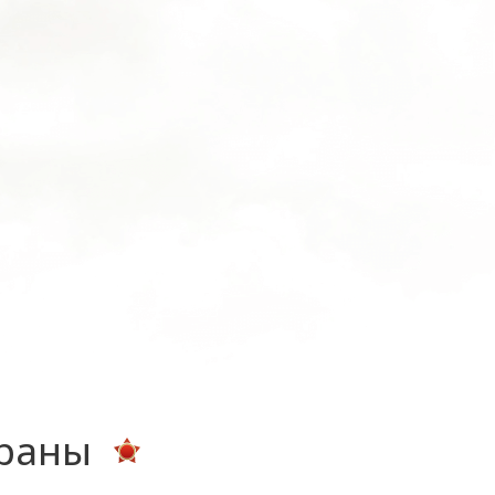
ераны