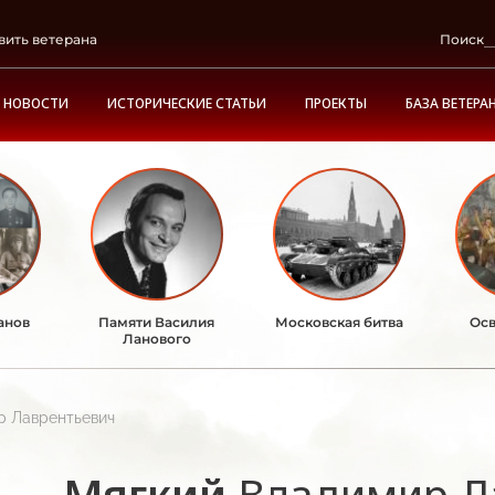
вить ветерана
Поиск
НОВОСТИ
ИСТОРИЧЕСКИЕ СТАТЬИ
ПРОЕКТЫ
БАЗА ВЕТЕРА
анов
Памяти Василия
Московская битва
Осв
Ланового
р Лаврентьевич
Мягкий
Владимир Л