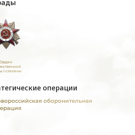
рады
Орден
чественной
ы I степени
атегические операции
вороссийская оборонительная
ерация