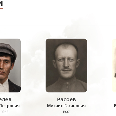
и
лев
Расоев
Петрович
Михаил Гасанович
- 1942
1907