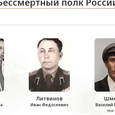
Бессмертный полк Росси
Литвинов
Шме
а
Иван Федосеевич
Василий 
1908 