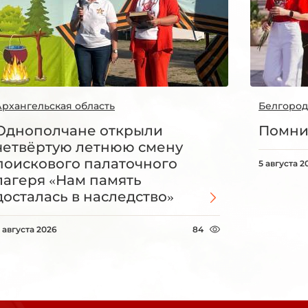
Архангельская область
Белгород
Однополчане открыли
Помни
четвёртую летнюю смену
поискового палаточного
5 августа 2
лагеря «Нам память
досталась в наследство»
 августа 2026
84