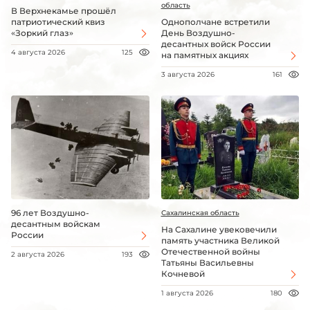
область
В Верхнекамье прошёл
патриотический квиз
Однополчане встретили
«Зоркий глаз»
День Воздушно-
десантных войск России
4 августа 2026
125
на памятных акциях
3 августа 2026
161
96 лет Воздушно-
Сахалинская область
десантным войскам
На Сахалине увековечили
России
память участника Великой
Отечественной войны
2 августа 2026
193
Татьяны Васильевны
Кочневой
1 августа 2026
180