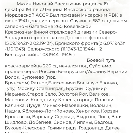
Мухин Николай Васильевич родился 19
декабря 1911г в с.Ямщина Инсарского района
Мордовской АССР.Был призван Инсарским РВК в
июне 1941 г,звание-сержант. Служил в 582 отдельном
сапёрном батальоне 260 Ковельской
Краснознамённой стрелковой дивизии Северо-
Западного фронта, затем Донского фронта(с
15.09.1942г-2.02.1943г), Брянского фронта(с 6.07.1943г
-1.10.1943) ,Белорусского (11.1943-1.2.1944)—2
Белорусский(с 1.03.1944 -1945г)
Боевой путь
красноармейца 260 сд начался под Суйстамо,
прошёл через Россию,Белоруссию,Украину:Верхний
Волок, Супонево (под
Брянском),Ратное,Елисеевичи,Большую Еловую,
Тулу, Москву, Сталинград, Брусны, Судимир,
Марьино,Старое Село, Золотой Рог, Велихов,
Маневичи, Колодницу,.Ковель, города Польши:
Калинка, Лукув, Миньск-Мазовецки, Воломин,
Надма, Яблонно-Логийоново, Хенриков, Корзен
Кролевски, Варшаву, Седльце, Быдгощ, Пила, Валч,
Шидлово, Добегнев, Сионов, Липяны, Бедгощ,
Букове-Клесково, Гржимирадз, Гоздовице. Далее