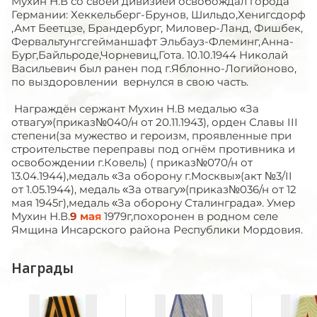
Мухин Н.В со своей дивизией освобождал города
Германии: Хеккельберг-Брунов, Шильдо,Хенигсдорф
,Амт Беетцзе, Брандербург, Миловер-Ланд, Фишбек,
Фервальтунгсгейманшафт Эльбауз-Флеминг,Анна-
Бург,Байльроде,Чорневиц,Гота. 10.10.1944 Николай
Васильевич был ранен под г.Яблонно-Логийоново,
по выздоровлении вернулся в свою часть.
Награждён сержант Мухин Н.В медалью «За
отвагу»(приказ№040/н от 20.11.1943), орден Славы III
степени(за мужество и героизм, проявленные при
строительстве переправы под огнём противника и
освобождении г.Ковель) ( приказ№070/н от
13.04.1944),медаль «За оборону г.Москвы»(акт №3/II
от 1.05.1944), медаль «За отвагу»(приказ№036/н от 12
мая 1945г),медаль «За оборону Сталинграда». Умер
Мухин Н.В.
9 мая
1979г,похоронен в родном селе
Ямщина Инсарского района Республики Мордовия.
Награды