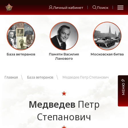
Личный кабинет
Поиск
База ветеранов
Памяти Василия
Московская битва
Ланового
Главная
База ветеранов
Медведев Петр Степанович
МЕНЮ
Медведев
Петр
Степанович