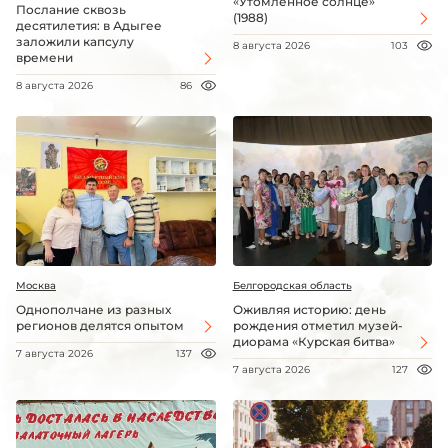
«Утомленное солнце»
Послание сквозь
(1988)
десятилетия: в Адыгее
заложили капсулу
8 августа 2026
103
времени
8 августа 2026
86
Москва
Белгородская область
Однополчане из разных
Оживляя историю: день
регионов делятся опытом
рождения отметил музей-
диорама «Курская битва»
7 августа 2026
137
7 августа 2026
127