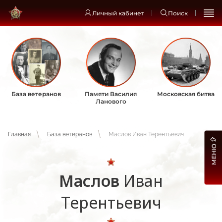
Личный кабинет
Поиск
База ветеранов
Памяти Василия
Московская битва
Ланового
Главная
База ветеранов
Маслов Иван Терентьевич
МЕНЮ
Маслов
Иван
Терентьевич