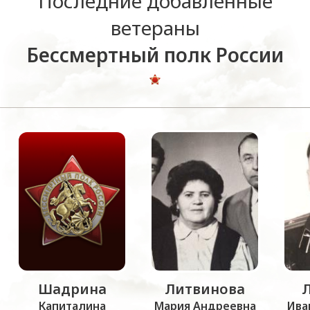
Последние добавленные
ветераны
Бессмертный полк России
Шадрина
Литвинова
Капиталина
Мария Андреевна
Ива