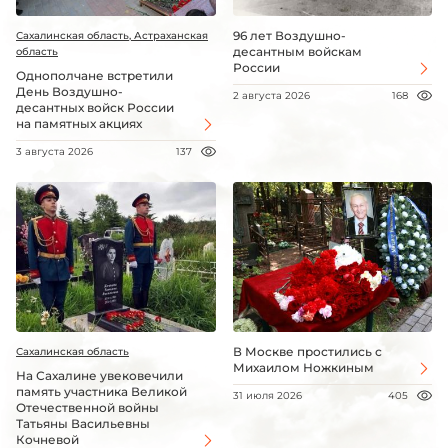
96 лет Воздушно-
Сахалинская область, Астраханская
десантным войскам
область
России
Однополчане встретили
День Воздушно-
2 августа 2026
168
десантных войск России
на памятных акциях
3 августа 2026
137
В Москве простились с
Сахалинская область
Михаилом Ножкиным
На Сахалине увековечили
память участника Великой
31 июля 2026
405
Отечественной войны
Татьяны Васильевны
Кочневой