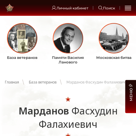
Личный кабинет
Поиск
База ветеранов
Памяти Василия
Московская битва
Ланового
Главная
База ветеранов
Марданов Фасхудин Фалахиевич
МЕНЮ
Марданов
Фасхудин
Фалахиевич