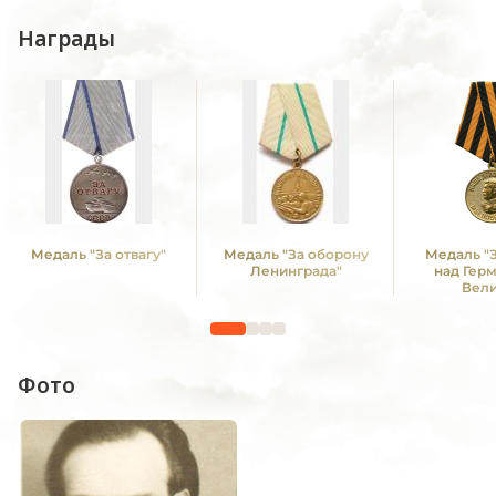
Награды
Медаль "За отвагу"
Медаль "За оборону
Медаль "
Ленинграда"
над Гер
Вел
Отечестве
1941 -19
Фото