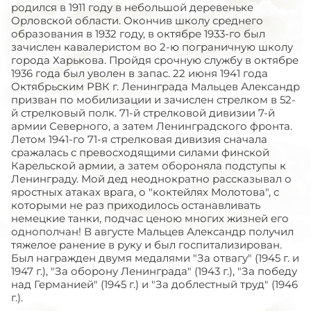
родился в 1911 году в небольшой деревеньке
Орловской области. Окончив школу среднего
образования в 1932 году, в октябре 1933-го был
зачислен кавалеристом во 2-ю пограничную школу
города Харькова. Пройдя срочную службу в октябре
1936 года был уволен в запас. 22 июня 1941 года
Октябрьским РВК г. Ленинграда Мальцев Александр
призван по мобилизации и зачислен стрелком в 52-
й стрелковый полк. 71-й стрелковой дивизии 7-й
армии Северного, а затем Ленинградского фронта.
Летом 1941-го 71-я стрелковая дивизия сначала
сражалась с превосходящими силами финской
Карельской армии, а затем обороняла подступы к
Ленинграду. Мой дед неоднократно рассказывал о
яростных атаках врага, о "коктейлях Молотова", с
которыми не раз приходилось останавливать
немецкие танки, подчас ценою многих жизней его
однополчан! В августе Мальцев Александр получил
тяжелое ранение в руку и был госпитализирован.
Был награжден двумя медалями "За отвагу" (1945 г. и
1947 г.), "За оборону Ленинграда" (1943 г.), "За победу
над Германией" (1945 г.) и "За доблестный труд" (1946
г.).