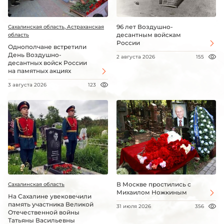
96 лет Воздушно-
Сахалинская область, Астраханская
десантным войскам
область
России
Однополчане встретили
День Воздушно-
2 августа 2026
155
десантных войск России
на памятных акциях
3 августа 2026
123
В Москве простились с
Сахалинская область
Михаилом Ножкиным
На Сахалине увековечили
память участника Великой
31 июля 2026
356
Отечественной войны
Татьяны Васильевны