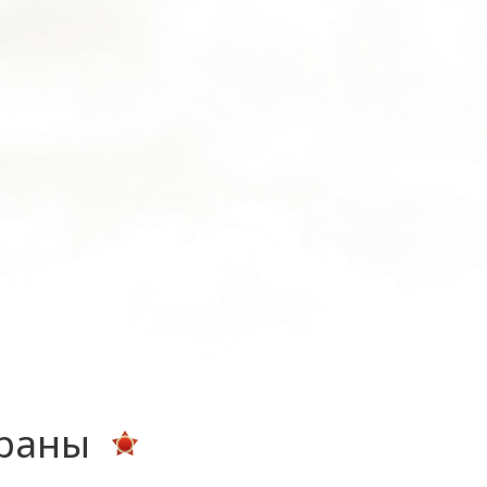
ераны