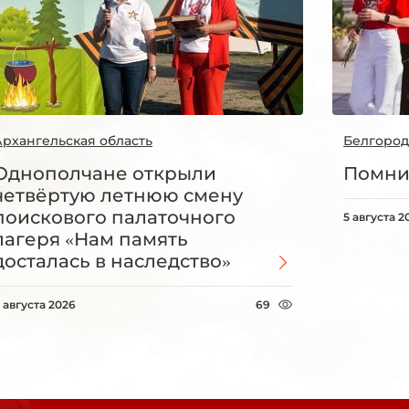
Архангельская область
Белгород
Однополчане открыли
Помни
четвёртую летнюю смену
поискового палаточного
5 августа 2
лагеря «Нам память
досталась в наследство»
 августа 2026
69