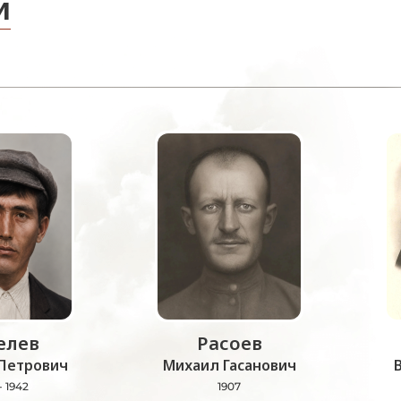
и
лев
Расоев
Петрович
Михаил Гасанович
- 1942
1907