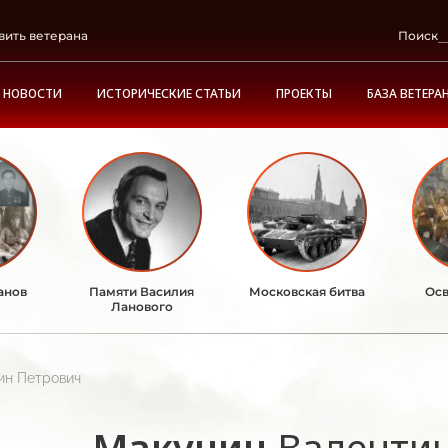
вить ветерана
Поиск
НОВОСТИ
ИСТОРИЧЕСКИЕ СТАТЬИ
ПРОЕКТЫ
БАЗА ВЕТЕРА
анов
Памяти Василия
Московская битва
Осв
Ланового
ин Петрович
Макунин
Валенти