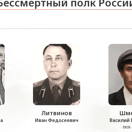
Бессмертный полк Росси
Литвинов
Шме
а
Иван Федосеевич
Василий 
1908 