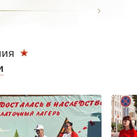
ния
и