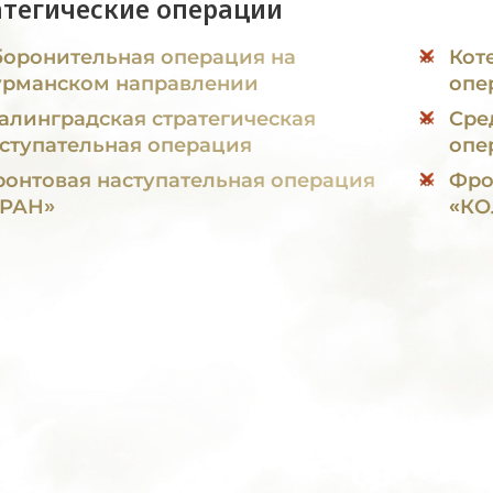
атегические операции
оронительная операция на
Кот
рманском направлении
опе
алинградская стратегическая
Сре
ступательная операция
опе
онтовая наступательная операция
Фро
УРАН»
«КО