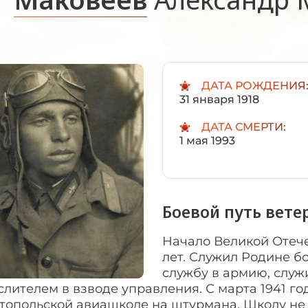
ДАТА РОЖДЕНИЯ
31 января 1918
ДАТА СМЕРТИ:
1 мая 1993
Боевой путь вете
Начало Великой Отече
лет. Служил Родине бо
службу в армию, служи
лителем в взводе управления. С марта 1941 год
топольской авиашколе на штурмана. Школу не