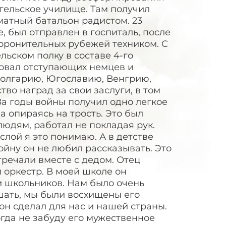
нгельское училище. Там получил
матный батальон радистом. 23
, был отправлен в госпиталь, после
оронительных рубежей техником. С
льском полку в составе 4-го
довал отступающих немцев и
Болгарию, Югославию, Венгрию,
о наград за свои заслуги, в том
За годы войны получил одно легкое
а опираясь на трость. Это был
людям, работал не покладая рук.
лой я это понимаю. А в детстве
войну он не любил рассказывать. Это
тречали вместе с дедом. Отец
 оркестр. В моей школе он
и школьников. Нам было очень
шать, мы были восхищены его
 он сделал для нас и нашей страны.
огда не забуду его мужественное