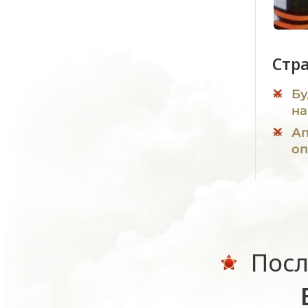
Стр
Бу
на
Ап
оп
Посл