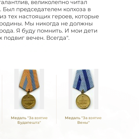
 талантлив, великолепно читал
л. Был председателем колхоза в
из тех настоящих героев, которые
и родины. Мы никогда не должны
ода. Я буду помнить. И мои дети
 подвиг вечен. Всегда".
Медаль "За взятие
Медаль "За взятие
Медаль "З
Будапешта"
Вены"
над Герм
Вели
Отечествен
1941 -19