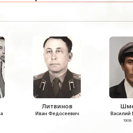
Литвинов
Шме
а
Иван Федосеевич
Василий 
1908 