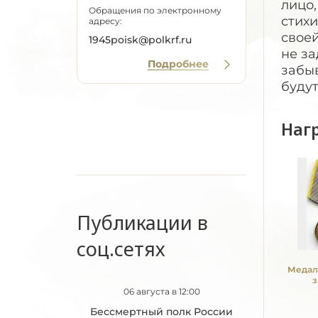
лицо,
Обращения по электронному
стихи
адресу:
своей
1945poisk@polkrf.ru
не за
Подробнее
забыв
будут
Наг
Публикации в
соц.сетях
Медал
з
06 августа в 12:00
Бессмертный полк России