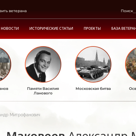
вить ветерана
Поиск
НОВОСТИ
ИСТОРИЧЕСКИЕ СТАТЬИ
ПРОЕКТЫ
БАЗА ВЕТЕРА
анов
Памяти Василия
Московская битва
Осв
Ланового
андр Митрофанович
Маковеев
Александр 