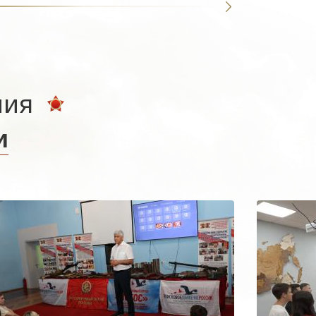
ния
и