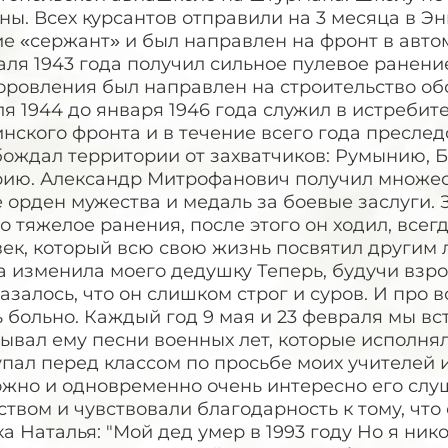
ны. Всех курсантов отправили на 3 месяца в Э
е «сержант» и был направлен на фронт в авто
ля 1943 года получил сильное пулевое ранение
оровления был направлен на строительство об
я 1944 до января 1946 года служил в истребите
нского фронта и в течение всего года пресле
бождал территории от захватчиков: Румынию, 
ию. Александр Митрофанович получил множеств
 орден мужества и медаль за боевые заслуги. 
о тяжелое ранения, после этого он ходил, всегд
ек, который всю свою жизнь посвятил другим 
 изменила моего дедушку Теперь, будучи взрос
азалось, что он слишком строг и суров. И про 
 больно. Каждый год 9 мая и 23 февраля мы вс
ывал ему песни военных лет, которые исполнял
пал перед классом по просьбе моих учителей 
ожно и одновременно очень интересно его слу
твом и чувствовали благодарность к тому, что
а Наталья: "Мой дед умер в 1993 году Но я ник