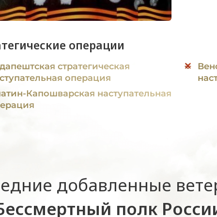
атегические операции
дапештская стратегическая
Вен
ступательная операция
нас
атин-Капошварская наступательная
ерация
едние добавленные вет
Бессмертный полк Росси