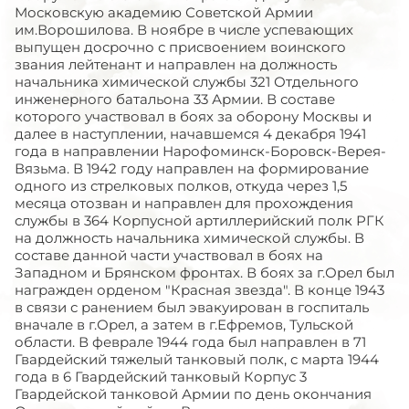
Московскую академию Советской Армии
им.Ворошилова. В ноябре в числе успевающих
выпущен досрочно с присвоением воинского
звания лейтенант и направлен на должность
начальника химической службы 321 Отдельного
инженерного батальона 33 Армии. В составе
которого участвовал в боях за оборону Москвы и
далее в наступлении, начавшемся 4 декабря 1941
года в направлении Нарофоминск-Боровск-Верея-
Вязьма. В 1942 году направлен на формирование
одного из стрелковых полков, откуда через 1,5
месяца отозван и направлен для прохождения
службы в 364 Корпусной артиллерийский полк РГК
на должность начальника химической службы. В
составе данной части участвовал в боях на
Западном и Брянском фронтах. В боях за г.Орел был
награжден орденом "Красная звезда". В конце 1943
в связи с ранением был эвакуирован в госпиталь
вначале в г.Орел, а затем в г.Ефремов, Тульской
области. В феврале 1944 года был направлен в 71
Гвардейский тяжелый танковый полк, с марта 1944
года в 6 Гвардейский танковый Корпус 3
Гвардейской танковой Армии по день окончания