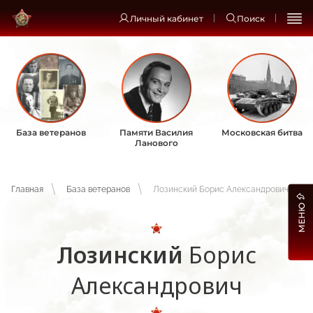
Личный кабинет
Поиск
База ветеранов
Памяти Василия
Московская битва
Ланового
Главная
База ветеранов
Лозинский Борис Александрович
МЕНЮ
Лозинский
Борис
Александрович