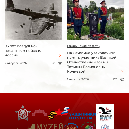
96 лет Воздушно-
Сахалинская область
десантным войскам
На Сахалине увековечили
России
память участника Великой
Отечественной войны
2 августа 2026
190
Татьяны Васильевны
Кочневой
1 августа 2026
178