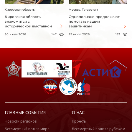
Кировская область
Москва, Татарстан
Кировская область
Однополчане продолжают
знакомится с
помогать нашим
исторической выставкой
защитникам
30 июля 2026
147
29 июля 2026
153
ГЛАВНЫЕ СОБЫТИЯ
О НАС
Новости регионов
Проекты
Бессмертный полк в мире
Бессмертный полк за рубежом