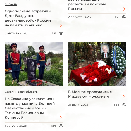
десантным войскам
область
России
Однополчане встретили
День Воздушно-
2 августа 2026
162
десантных войск России
на памятных акциях
3 августа 2026
131
В Москве простились с
Сахалинская область
Михаилом Ножкиным
На Сахалине увековечили
память участника Великой
31 июля 2026
394
Отечественной войны
Татьяны Васильевны
Кочневой
1 августа 2026
154