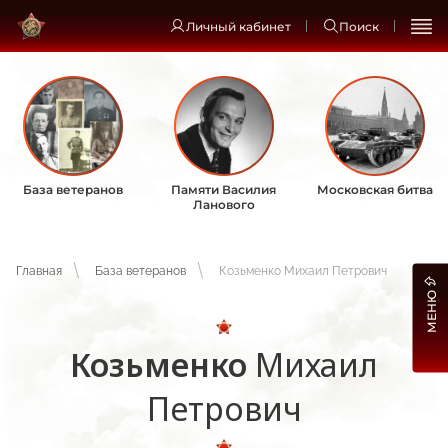
Личный кабинет
Поиск
База ветеранов
Памяти Василия
Московская битва
Ланового
Главная
База ветеранов
Козьменко Михаил Петрович
МЕНЮ
Козьменко
Михаил
Петрович