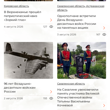
Кировская область
Сахалинская область, Астраханская
область
В Верхнекамье прошёл
патриотический квиз
Однополчане встретили
«Зоркий глаз»
День Воздушно-
десантных войск России
4 августа 2026
127
на памятных акциях
3 августа 2026
167
96 лет Воздушно-
Сахалинская область
десантным войскам
На Сахалине увековечили
России
память участника Великой
Отечественной войны
2 августа 2026
193
Татьяны Васильевны
Кочневой