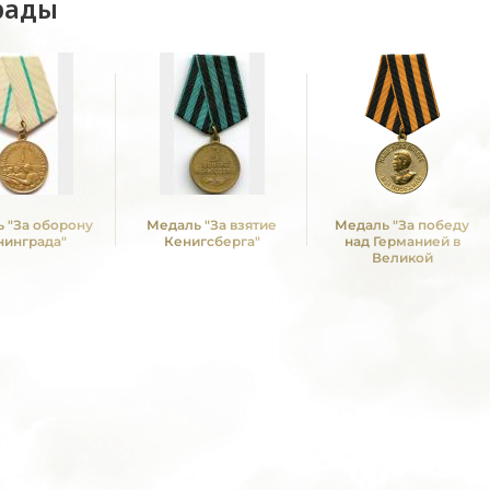
рады
 "За оборону
Медаль "За взятие
Медаль "За победу
нинграда"
Кенигсберга"
над Германией в
Великой
Отечественной войне
1941 -1945 гг."