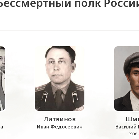
Бессмертный полк Росси
Литвинов
Шме
а
Иван Федосеевич
Василий 
1908 