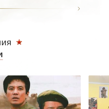
ния
и