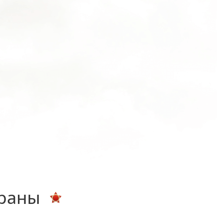
ераны