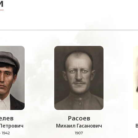
и
лев
Расоев
Петрович
Михаил Гасанович
- 1942
1907