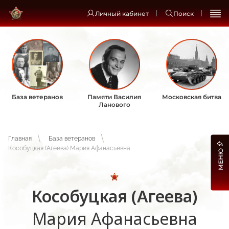
Личный кабинет
Поиск
База ветеранов
Памяти Василия
Московская битва
Ланового
Главная
База ветеранов
Кособуцкая (Агеева) Мария Афанасьевна
МЕНЮ
Кособуцкая (Агеева)
Мария Афанасьевна