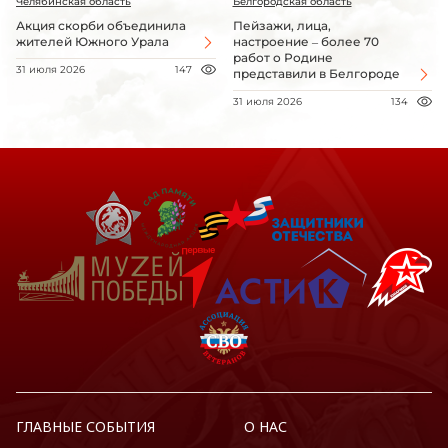
Челябинская область
Белгородская область
Акция скорби объединила
Пейзажи, лица,
жителей Южного Урала
настроение – более 70
работ о Родине
31 июля 2026
147
представили в Белгороде
31 июля 2026
134
ГЛАВНЫЕ СОБЫТИЯ
О НАС