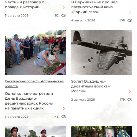
Честный разговор о
В Верхнекамье прошёл
правде и истории
патриотический квиз
«Зоркий глаз»
5 августа 2026
92
4 августа 2026
108
96 лет Воздушно-
Сахалинская область, Астраханская
десантным войскам
область
России
Однополчане встретили
День Воздушно-
2 августа 2026
179
десантных войск России
на памятных акциях
3 августа 2026
145