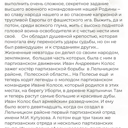
выполнить очень сложное, секретное задание
высшего военного коман­дования нашей Родины –
во славу народа нашего и во спасение ка­призной и
трусливой Европы от фашистского ига. Выжить, да и
по­том, среди всякого глума, жить с высоко поднятой
головой воина-освободителя и с честью нести имя
своё. Он обладал душевной крепостью, которая
помогала ему переносить удары судьбы, но он не
был равнодушен и к страданиям других...
Жизненные невзгоды он делил со своим народом,
земляками, большая часть которых, была с ним в
партизанском движении. Иван Андреевич Колос
зажег костёр партизанской борьбы в Лельчицком
районе, Полесской области.... На Полесье ещё и
теперь ходят легенды о молодом партизанском
командире Иване Колосе, который родился в этих
местах, на берегу Уборти, в деревне Картыничи. Там
и теперь растут самые большие и красивые дубы.
Иван Колос был армейским разведчиком. И ему
было всего девятнадцать, когда он создал в
Лельчицком районе первый партизанский отряд
имени М.И. Кутузова. А потом еще три таких же
партизанских отряда и несколько партизанских