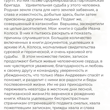
групп. Из них позже сформировалась партизанская
бригада. Удивительная судьба у этого человека.
Родная земля стала для него землей забвения, а
слава и известность, добытые здесь, были затем
присвоены другими людьми. Подвиг же,
совершенный в катакомбах Варшавы, засекретили
на целые десятилетия. Мои книги о судьбе Ивана
Колоса. В них я пытаюсь раскрыть и показать
причины случившегося. Большое количество
включенных в книги документов, уцелев­ших в
архиве И.А. Колоса, молчаливые свидетельства
суровой и героической, и очень красивой его
судьбы. В этом множестве писем, записок
продолжают биться живые человеческие сердца, в
них чувствуется уважение, благодарность и любовь
к своему другу и командиру, уверенность и
убежденность, что только Иван Андреевич спасёт и
поможет, и разделит с ними все радости и беды
послевоенной жизни. Им не раз приходилось
переживать невзгоды в жестокие дни лесной,
партизанской жизни.Но вернемся к рождению
книги. «Хвала уцелевшим беспристра­стным
страничкам отгремевшего подвига смелых, хвала
пожел­тевшим запискам, трижды хвала и слава