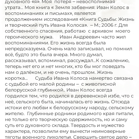
духовного «я». Моя потеря – невосполнимая
утрата... Моя книга « Земля забвения: Иван Колос в
воспоминаниях и письмах», является
продолжением исследования «Книга Судьбы: Жизнь
и творческий путь Ивана Колоса». – М.; 2006 г. Для
собственного спасения, работаю с архивом моего
героического мужа. Иван Андреевич часто жил
воспоминаниями. Его жизнь всегда была
непредсказуема. Очень мало записывал, но помнил
всё, будто это была вчера. Много думал,
рассказывал, вспоминал, рассуждал...К сожалению,
теперь нет его и нет многих, кто бы мог поведать
нам о далёком, и не очень, прошлом. Жизнь
коротка... Судьба Ивана Колоса намертво связана
с судьбой его малой родины – с живописной
белорусской глубинкой.. Иван Колос всегда
гордился тем, что родился в деревенской избе, что с
неё, сельского быта, начиналась его жизнь. Отсюда
истоки его любви к белорусскому народу, сельскому
жителю. Глубинные родники родимого края питали,
не только его творческую одержимость, но и саму
суть его духовного склада. Твердость и мужество
характера, позволили ему вынести неимоверные
тяготы военного лихолетья. Свершить святое дело –