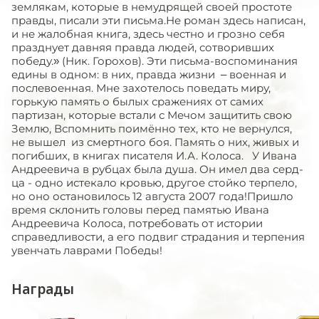
землякам, которые в не­мудрящей своей простоте
правды, писали эти письма.Не роман здесь написан,
и не жалобная книга, здесь честно и грозно себя
празднует давняя правда людей, сотворивших
победу.» (Ник. Горохов). Эти письма-воспоминания
едины в одном: в них, правда жизни – военная и
послевоенная. Мне захотелось поведать миру,
горькую память о былых сражениях от самих
партизан, которые встали с Мечом защитить свою
Землю, Вспомнить поимённо тех, кто не вернулся,
не вышел из смертного боя. Память о них, живых и
погибших, в книгах писателя И.А. Колоса. У Ивана
Андреевича в рубцах была душа. Он имел два серд­
ца - одно истекало кровью, другое стойко терпело,
но оно остано­вилось 12 августа 2007 года!Пришло
время склонить головы перед памятью Ивана
Андреевича Колоса, потребовать от истории
справедливости, a eго подвиг страдания и терпения
увенчать лаврами Победы!
Награды