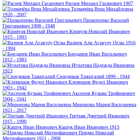
Расоев
Михаил Гасанович
1907
Толмачёва
Вера Михайловна
1920 - 2007
Прокопенко
Василий
Григорьевич
1908 - 1948
Кривуля
Николай Иванович
1915 - 1993
Валиев
Али Агакулу Оглы
1916
- 1994
Бондарев
Иван Васильевич
1912 - 1983
Игнатова
Надежда Ивановна
1923
Сюндиков
Тажигалий
1899 - 1944
Клемешов
Федот Иванович
1903 - 1942
Аксенов
Кузьма Трофимович
1904 - 1941
Миронова
Мария Васильевна
1921 - 2017
Третьяк
Дмитрий Иванович
1915 - 1990
Кащук
Иван Иванович
1915
Прядко
Николай
Митрофанович
1921 - 2008