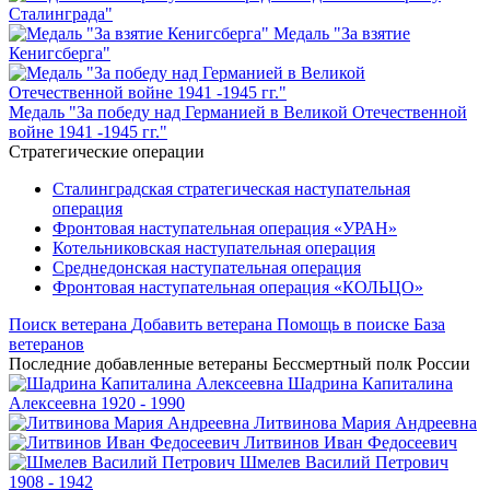
Сталинграда"
Медаль "За взятие
Кенигсберга"
Медаль "За победу над Германией в Великой Отечественной
войне 1941 -1945 гг."
Стратегические операции
Сталинградская стратегическая наступательная
операция
Фронтовая наступательная операция «УРАН»
Котельниковская наступательная операция
Среднедонская наступательная операция
Фронтовая наступательная операция «КОЛЬЦО»
Поиск ветерана
Добавить ветерана
Помощь в поиске
База
ветеранов
Последние добавленные ветераны
Бессмертный полк России
Шадрина
Капиталина
Алексеевна
1920 - 1990
Литвинова
Мария Андреевна
Литвинов
Иван Федосеевич
Шмелев
Василий Петрович
1908 - 1942