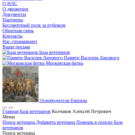
О НАС
О движении
Документы
Партнеры
Бессмертный полк за рубежом
Обратная связь
Контакты
Нас спрашивают
Ваши письма
База ветеранов
Памяти Василия Ланового
Московская битва
Освободители Европы
Главная
База ветеранов
Колчаков Алексей Петрович
Меню
Поиск ветерана
Добавить ветерана
Помощь в поиске
База
ветеранов
Поиск ветерана