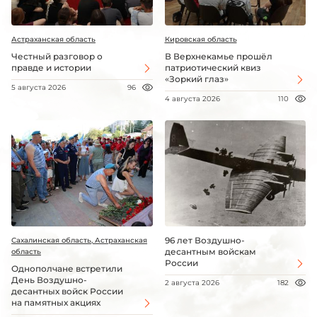
Астраханская область
Кировская область
Честный разговор о
В Верхнекамье прошёл
правде и истории
патриотический квиз
«Зоркий глаз»
5 августа 2026
96
4 августа 2026
110
96 лет Воздушно-
Сахалинская область, Астраханская
десантным войскам
область
России
Однополчане встретили
День Воздушно-
2 августа 2026
182
десантных войск России
на памятных акциях