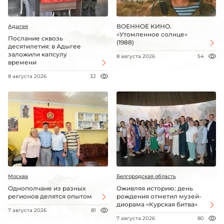
ВОЕННОЕ КИНО.
Адыгея
«Утомленное солнце»
Послание сквозь
(1988)
десятилетия: в Адыгее
заложили капсулу
8 августа 2026
54
времени
8 августа 2026
32
Москва
Белгородская область
Однополчане из разных
Оживляя историю: день
регионов делятся опытом
рождения отметил музей-
диорама «Курская битва»
7 августа 2026
81
7 августа 2026
80