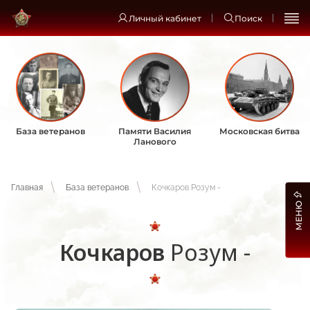
Личный кабинет
Поиск
База ветеранов
Памяти Василия
Московская битва
Ланового
Главная
База ветеранов
Кочкаров Розум -
МЕНЮ
Кочкаров
Розум -