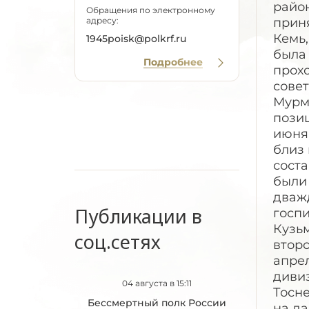
райо
Обращения по электронному
адресу:
приня
Кемь,
1945poisk@polkrf.ru
была 
Подробнее
прох
совет
Мурм
позиц
июня 
близ 
соста
были 
дважд
Публикации в
госпи
Кузьм
соц.сетях
второ
апрел
диви
04 августа в 15:11
Тосне
Бессмертный полк России
на да