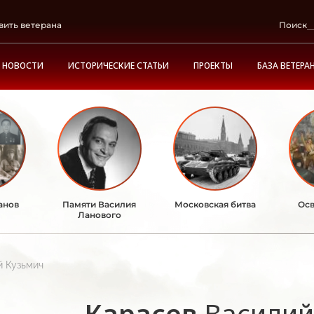
вить ветерана
Поиск
НОВОСТИ
ИСТОРИЧЕСКИЕ СТАТЬИ
ПРОЕКТЫ
БАЗА ВЕТЕРА
анов
Памяти Василия
Московская битва
Осв
Ланового
й Кузьмич
Карасев
Василий