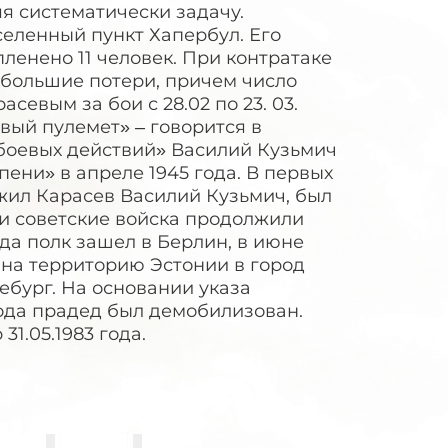
я систематически задачу.
еленный пункт Хапербул. Его
ленено 11 человек. При контратаке
у большие потери, причем число
евым за бои с 28.02 по 23. 03.
овый пулемет» – говорится в
 боевых действий» Василий Кузьмич
ени» в апреле 1945 года. В первых
ужил Карасев Василий Кузьмич, был
 и советские войска продолжили
да полк зашел в Берлин, в июне
 на территорию Эстонии в город
дебург. На основании указа
года прадед был демобилизован.
31.05.1983 года.