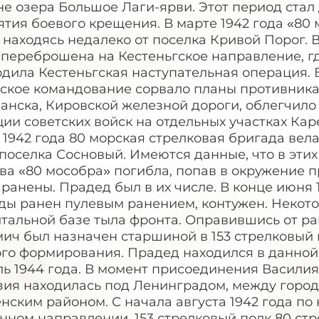
не озера Большое Лаги-ярви. Этот период ста
тия боевого крещения. В марте 1942 года «80
 находясь недалеко от поселка Кривой Порог. 
переброшена на Кестеньгское направление, где
одила Кестеньгская наступательная операция.
ское командование сорвало планы противника 
анска, Кировской железной дороги, облегчило
ии советских войск на отдельных участках Кар
1942 года 80 морская стрелковая бригада вел
поселка Сосновый. Имеются данные, что в этих
ва «80 мособра» погибла, попав в окружение 
ранены. Прадед был в их числе. В конце июня
ы ранен пулевым ранением, контужен. Некотор
тальной базе тыла фронта. Оправившись от ран
ич был назначен старшиной в 153 стрелковый 
го формирования. Прадед находился в данной 
ь 1944 года. В момент присоединения Василия 
зия находилась под Ленинградом, между горо
нским районом. С начала августа 1942 года по 
нном направлении, 153 стрелковый полк 80 ст