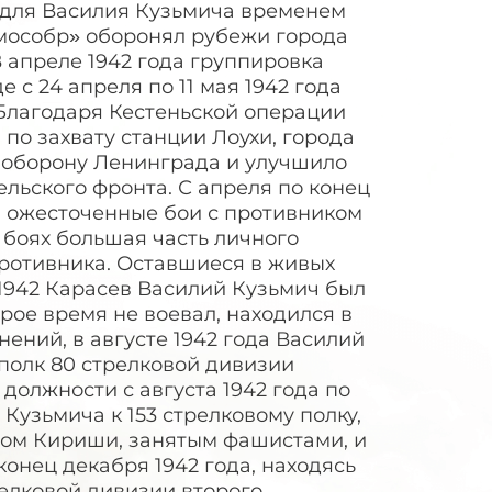
л для Василия Кузьмича временем
 мособр» оборонял рубежи города
В апреле 1942 года группировка
 с 24 апреля по 11 мая 1942 года
 Благодаря Кестеньской операции
по захвату станции Лоухи, города
 оборону Ленинграда и улучшило
ельского фронта. С апреля по конец
а ожесточенные бои с противником
 боях большая часть личного
противника. Оставшиеся в живых
 1942 Карасев Василий Кузьмич был
ое время не воевал, находился в
ений, в августе 1942 года Василий
полк 80 стрелковой дивизии
должности с августа 1942 года по
Кузьмича к 153 стрелковому полку,
дом Кириши, занятым фашистами, и
конец декабря 1942 года, находясь
релковой дивизии второго