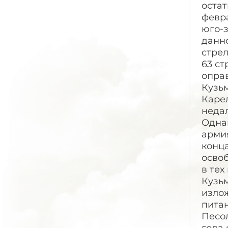
остат
февра
юго-з
данно
стрел
63 ст
оправ
Кузьм
Карел
недал
Однак
армия
конца
освоб
в тех
Кузьм
изло
пита
Песол