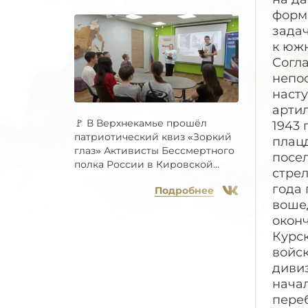
форм
зада
к южн
Согла
непос
наст
артил
🚩 В Верхнекамье прошёл
1943 
патриотический квиз «Зоркий
плац
глаз» Активисты Бессмертного
посел
полка России в Кировской...
стрел
года 
Подробнее
воше
окон
Курс
войск
дивиз
начал
пере