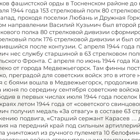
ков фашистской орды в Тосненском районе до 
ля 1944 года 153 стрелковый полк 80 стрелко
апад, проходя поселки Любань и Дружная Горка
м направлении Василий Кузьмич был второй раз
кового полка 80 стрелковой дивизии сформиро
релковый полк 176 стрелковой дивизии и был о
ившийся после контузии. С апреля 1944 года п
ич нес службу старшиной в 63 стрелковом пол
ьского Фронта. С апреля по июнь 1944 года К
еко от города Медвежьегорск. Там финны пост
о, преградой для советских войск это в итоге 
 с боями вошла в Медвежьегорск, продолжив з
 июня по середину сентября советские войска
одив в первых числах июля 1944 года поселок
 краях летом 1944 года от «советского свинцов
ич получил медаль «За отвагу» в составе 63 ст
жению подвига, «Старший сержант Карасев … 
ния на передний край под сильным артиллерий
а уничтожил из ручного пулемета 10 белофинн