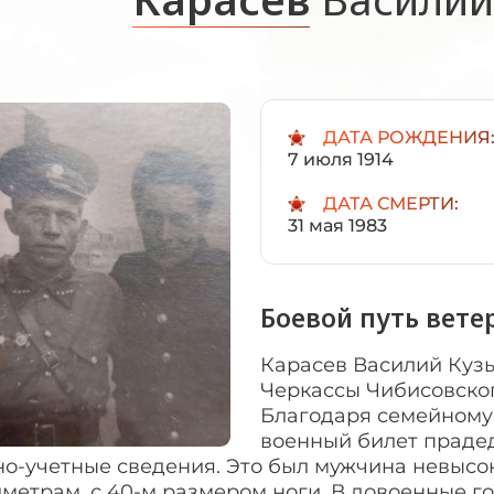
ДАТА РОЖДЕНИЯ
7 июля 1914
ДАТА СМЕРТИ:
31 мая 1983
Боевой путь вете
Карасев Василий Кузьм
Черкассы Чибисовског
Благодаря семейному 
военный билет прадед
о-учетные сведения. Это был мужчина невысок
метрам, с 40-м размером ноги. В довоенные год