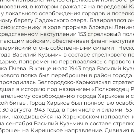
ирования, в котором сражался на передовой К
чу локального освобождения городов и поселк
ому берегу Ладожского озера. Базировался он
сно источнику, в ходе прорыва блокады Ленинг
редственном наступлении 153 стрелковый полк
упающим войскам, обеспечивая фланг наступа
лерийский огонь собственными силами . Неско
года Василий Кузьмич в составе стрелкового 
дарме, попеременно переправляясь с правого 
ка Пчева. В конце июля 1943 года Василий Куз
кового полка был переброшен в район города Ха
проводилась Белгородско-Харьковская стратег
дшая в историю под названием «Полководец Р
чательному освобождению города Харькова и 
кой битвы. Город Харьков был полностью осво
 30 августа 1943 года, в том числе и силами 15
ии, находившейся на Харьковском направлении
а сентября Василий Кузьмич в составе стрелк
брошен на Киришское направление. Дивизия в