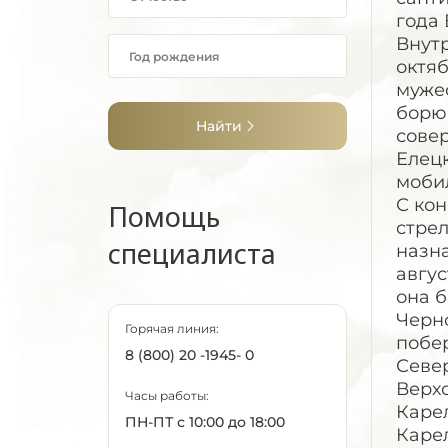
года 
Внутр
октяб
муже
борю
Найти
сове
Елец
мобил
С кон
Помощь
стрел
специалиста
назн
авгус
она 
Черн
Горячая линия:
побер
8 (800) 20 -1945- 0
Севе
Верхо
Часы работы:
Карел
ПН-ПТ с 10:00 до 18:00
Карел