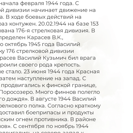
начала февраля 1944 года. С
вой дивизии начинает движение на
. В ходе боевых действий на
 контужен. 20.02.1944 на базе 153
вана 176-я стрелковая дивизия. В
пределен Карасев В.К.,
о октябрь 1945 года Василий
ку 176 стрелковой дивизии
арасев Василий Кузьмич бил врага
роили своего рода крепость.
не стало. 23 июня 1944 года Красная
атем наступление на запад. С
 продвигались к финской границе,
 Поросозеро. Много финнов полегло
ого дождя». В августе 1944 Василий
релкового полка. Согласно краткому
доставил боеприпасы и продукты
ским огнем противника. В районе
ов». С сентября по ноябрь 1944