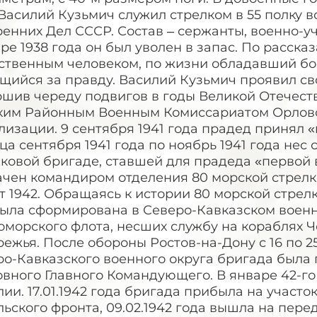
Василий Кузьмич служил стрелком в 55 полку 
енних Дел СССР. Состав – сержанты, военно-у
ре 1938 года он был уволен в запас. По расск
ственным человеком, по жизни обладавший бо
щийся за правду. Василий Кузьмич проявил св
ршив череду подвигов в годы Великой Отечест
ким Районным Военным Комиссариатом Орловско
изации. 9 сентября 1941 года прадед принял «
ца сентября 1941 года по ноябрь 1941 года нес
ковой бригаде, ставшей для прадеда «первой 
ачен командиром отделения 80 морской стрелк
т 1942. Обращаясь к истории 80 морской стрелк
была сформирована в Северо-Кавказском военн
оморского флота, несших службу на кораблях Ч
ежья. После обороны Ростов-на-Дону с 16 по 25
ро-Кавказского военного округа бригада была
вного Главного Командующего. В январе 42-го
ии. 17.01.1942 года бригада прибыла на участ
ьского фронта, 09.02.1942 года вышла на пере