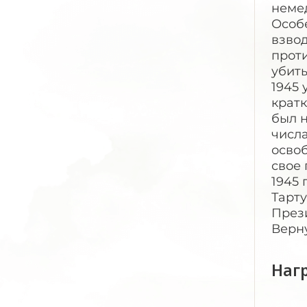
неме
Особ
взвод
проти
убиты
1945 
кратк
был н
числа
осво
свое 
1945 
Тарту
Прези
Верну
Наг