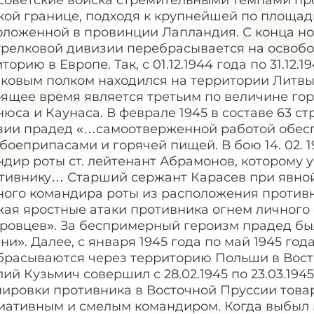
 советские войска стремительными темпами пр
кой границе, подходя к крупнейшей по площа
ложенной в провинции Лапландия. С конца ноя
стрелковой дивизии перебрасывается на осво
торию в Европе. Так, с 01.12.1944 года по 31.12.
ковым полком находился на территории Литвы,
оящее время является третьим по величине го
юса и Каунаса. В феврале 1945 в составе 63 ст
зии прадед «…самоотверженной работой обес
боеприпасами и горячей пищей. В бою 14. 02. 
дир роты ст. лейтенант Абрамонов, которому 
отивнику… Старший сержант Карасев при явно
ого командира роты из расположения противни
жая яростные атаки противника огнем личного 
ровцев». За беспримерный героизм прадед был
ни». Далее, с января 1945 года по май 1945 год
брасываются через территорию Польши в Вос
ий Кузьмич совершил с 28.02.1945 по 23.03.194
пировки противника в Восточной Пруссии това
иативным и смелым командиром. Когда выбыл и