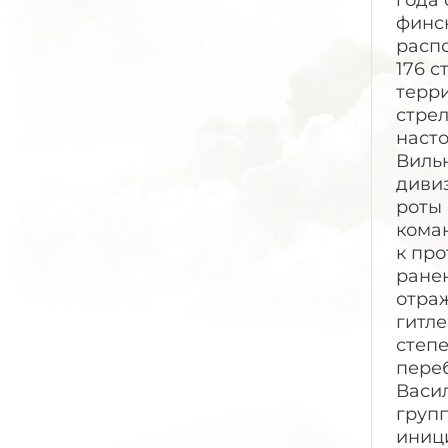
года
финс
распо
176 
терри
стрел
наст
Вильн
диви
роты 
коман
к пр
ранен
отра
гитле
степе
пере
Васил
груп
иниц