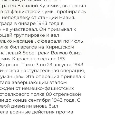
арасев Василий Кузьмич, выполнял
ов от фашистской чумы, пробираясь
 неподалеку от станции Назия.
рада в январе 1943 года в
 не участвовал. Он примыкал к
ющей группировке и вел
лько месяцев , с февраля по июль
полка бил врагов на Киришском
на левый берег реки Волхов близ
ьмич Карасев в составе 153
рьков. Там с 3 по 23 августа 1943
ическая наступательная операция,
умянцев». Эта операция привела к
стала завершающим этапом
божден от немецко-фашистских
3 стрелкового полка 80 стрелковой
 до конца сентября 1943 года. С
овой дивизии вновь был
ела военные действия против