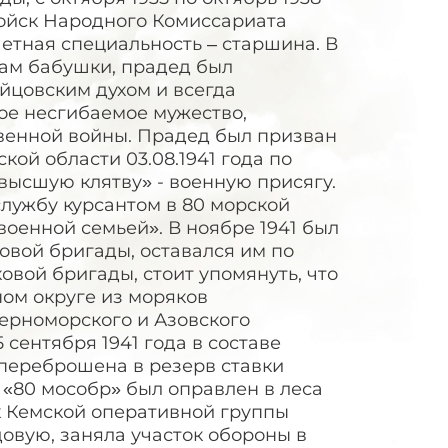
войск Народного Комиссариата
четная специальность – старшина. В
азам бабушки, прадед был
йцовским духом и всегда
ое несгибаемое мужество,
венной войны. Прадед был призван
й области 03.08.1941 года по
высшую клятву» - военную присягу.
 службу курсантом в 80 морской
военной семьей». В ноябре 1941 был
овой бригады, оставался им по
овой бригады, стоит упомянуть, что
ом округе из моряков
ерноморского и Азовского
 сентября 1941 года в составе
 переброшена в резерв ставки
 «80 мособр» был оправлен в леса
ок Кемской оперативной группы
довую, заняла участок обороны в