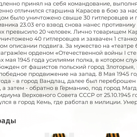
дленно принял на себя командование, выполня
енно отличился старшина Карасев в бою за нас
ом было уничтожено свыше 30 гитлеровцев и п
вника 23.03 его взвод снова нанес противник
х превысило 20 человек. Лично товарищем Карас
уничтожено 40 гитлеровцев и захвачен 1 станк
ом описании подвига. За мужество на «театре
агражlен орденом «Отечественной войны I степ
х мая 1945 года усилиями полка, в котором сл
божден от фашистов польский город Злоторыя,
победное продвижение на запад. 8 Мая 1945 го
года - в город Вандлац, далее был переброшен
, а затем - обратно в Германию, под город Маг
диума Верховного Совета СССР от 25.10.1945 
лся в город Кемь, где работал в милиции. Умер 
рады