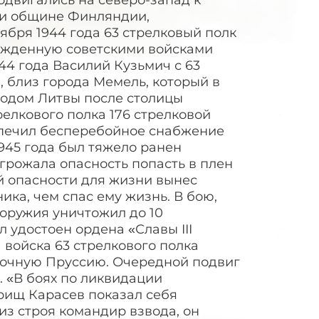
одвигались на северо-запад к
ди общине Финляндии,
бря 1944 года 63 стрелковый полк
божденную советскими войсками
1944 года Василий Кузьмич с 63
 близ города Мемель, который в
родом Литвы после столицы
релкового полка 176 стрелковой
печил бесперебойное снабжение
1945 года был тяжело ранен
угрожала опасность попасть в плен
й опасности для жизни вынес
ка, чем спас ему жизнь. В бою,
оружия уничтожил до 10
 удостоен ордена «Славы III
а войска 63 стрелкового полка
точную Пруссию. Очередной подвиг
5. «В боях по ликвидации
рищ Карасев показал себя
з строя командир взвода, он