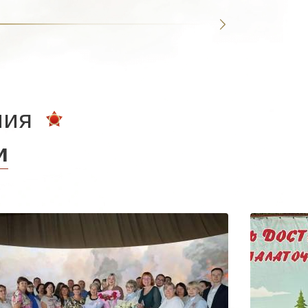
ния
и