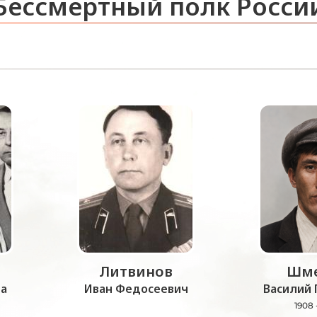
Бессмертный полк Росси
Литвинов
Шме
а
Иван Федосеевич
Василий 
1908 