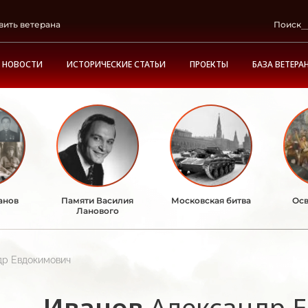
вить ветерана
Поиск
НОВОСТИ
ИСТОРИЧЕСКИЕ СТАТЬИ
ПРОЕКТЫ
БАЗА ВЕТЕРА
анов
Памяти Василия
Московская битва
Осв
Ланового
др Евдокимович
Иванов
Александр 