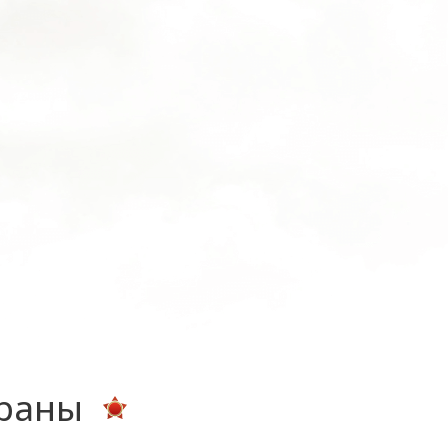
ераны