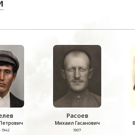
и
лев
Расоев
Петрович
Михаил Гасанович
- 1942
1907