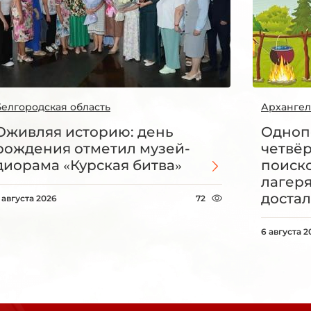
Белгородская область
Архангел
Оживляя историю: день
Одноп
рождения отметил музей-
четвё
диорама «Курская битва»
поиск
лагеря
достал
 августа 2026
72
6 августа 2