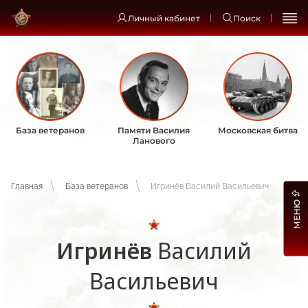
Личный кабинет
Поиск
База ветеранов
Памяти Василия
Московская битва
Ланового
Главная
База ветеранов
Игринёв Василий Васильевич
МЕНЮ
Игринёв
Василий
Васильевич