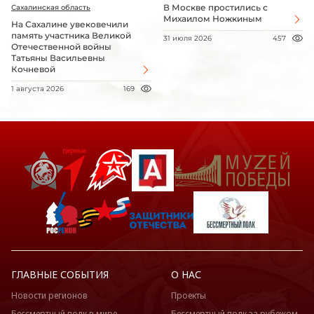
В Москве простились с
Сахалинская область
Михаилом Ножкиным
На Сахалине увековечили
память участника Великой
31 июля 2026
457
Отечественной войны
Татьяны Васильевны
Кочневой
1 августа 2026
169
ГЛАВНЫЕ СОБЫТИЯ
О НАС
Новости регионов
Проекты
Бессмертный полк в мире
Бессмертный полк за рубежом