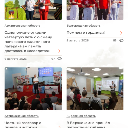
Архангельская область
Белгородская область
Однополчане открыли
Помним и гордимся!
четвёртую летнюю смену
5 августа 2026
85
поискового палаточного
лагеря «Нам память
досталась в наследство»
6 августа 2026
67
Астраханская область
Кировская область
Честный разговор о
В Верхнекамье прошёл
правде и истории
патриотический квиз