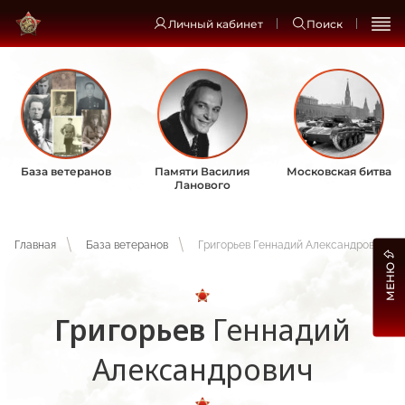
Личный кабинет
Поиск
База ветеранов
Памяти Василия
Московская битва
Ланового
Главная
База ветеранов
Григорьев Геннадий Александрович
МЕНЮ
Григорьев
Геннадий
Александрович