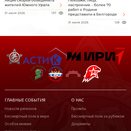
Акция скорби объединила
Пейзажи, лица,
жителей Южного Урала
настроение – более 70
работ о Родине
31 июля 2026
137
представили в Белгороде
31 июля 2026
128
ГЛАВНЫЕ СОБЫТИЯ
О НАС
Новости регионов
Проекты
Бессмертный полк в мире
Бессмертный полк за рубежом
Особое мнение
Документы