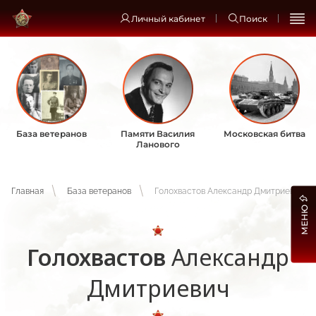
Личный кабинет
Поиск
База ветеранов
Памяти Василия
Московская битва
Ланового
Главная
База ветеранов
Голохвастов Александр Дмитриевич
МЕНЮ
Голохвастов
Александр
Дмитриевич