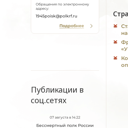
Обращения по электронному
адресу:
Стр
1945poisk@polkrf.ru
Подробнее
Ст
на
Фр
«
Ко
оп
Публикации в
соц.сетях
07 августа в 14:22
Бессмертный полк России