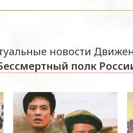
туальные новости Движе
Бессмертный полк Росси