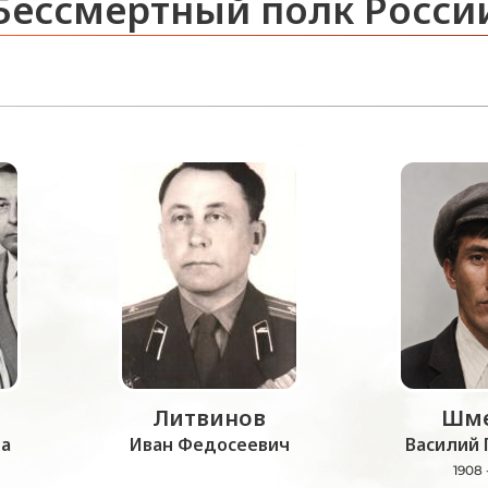
Бессмертный полк Росси
Литвинов
Шме
а
Иван Федосеевич
Василий 
1908 