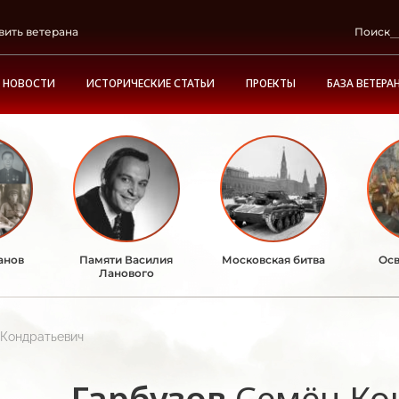
вить ветерана
Поиск
НОВОСТИ
ИСТОРИЧЕСКИЕ СТАТЬИ
ПРОЕКТЫ
БАЗА ВЕТЕРА
анов
Памяти Василия
Московская битва
Осв
Ланового
 Кондратьевич
Гарбузов
Семён Ко