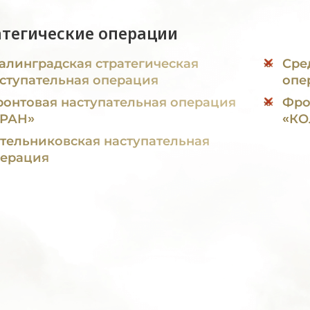
атегические операции
алинградская стратегическая
Сре
ступательная операция
опе
онтовая наступательная операция
Фро
УРАН»
«КО
тельниковская наступательная
ерация