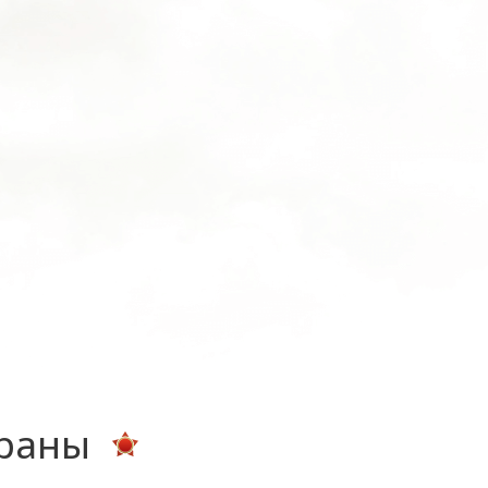
ераны