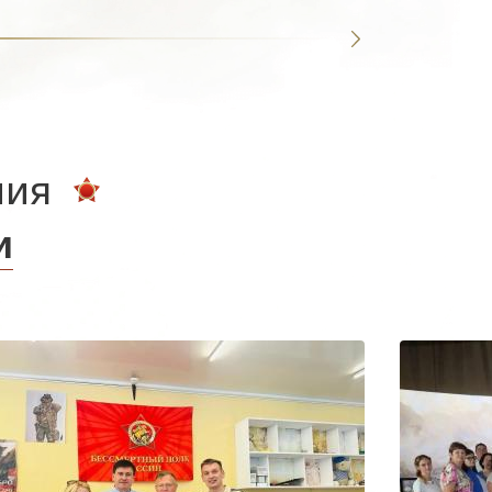
ния
и