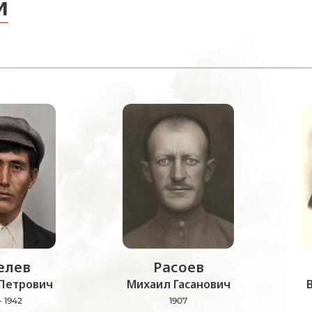
и
лев
Расоев
Петрович
Михаил Гасанович
- 1942
1907