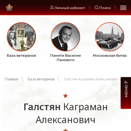
Личный кабинет
Поиск
База ветеранов
Памяти Василия
Московская битва
Ланового
Главная
База ветеранов
Галстян Каграман Алексанович
МЕНЮ
Галстян
Каграман
Алексанович