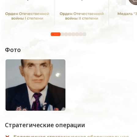
Орден Отечественной
Орден Отечественной
Медаль "З
войны I степени
войны II степени
Фото
Стратегические операции
Белорусская стратегическая оборонительная