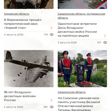
Кировская область
Сахалинская область, Астраханская
область
В Верхнекамье прошёл
патриотический квиз
Однополчане встретили
«Зоркий глаз»
День Воздушно-
десантных войск России
4 августа 2026
119
на памятных акциях
3 августа 2026
157
96 лет Воздушно-
Сахалинская область
десантным войскам
На Сахалине увековечили
России
память участника Великой
Отечественной войны
2 августа 2026
190
Татьяны Васильевны