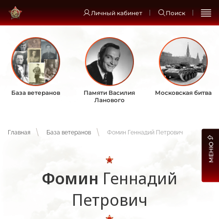
Личный кабинет
Поиск
База ветеранов
Памяти Василия
Московская битва
Ланового
Главная
База ветеранов
Фомин Геннадий Петрович
МЕНЮ
Фомин
Геннадий
Петрович