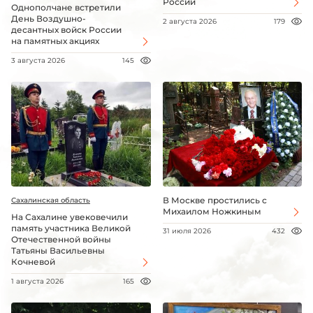
России
Однополчане встретили
День Воздушно-
2 августа 2026
179
десантных войск России
на памятных акциях
3 августа 2026
145
В Москве простились с
Сахалинская область
Михаилом Ножкиным
На Сахалине увековечили
память участника Великой
31 июля 2026
432
Отечественной войны
Татьяны Васильевны
Кочневой
1 августа 2026
165