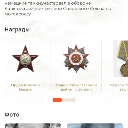
немецкие танки,участвовал в обороне
Кавказа,трижды чемпион Советского Союза по
мотокроссу
Награды
Орден Красной
Орден Отечественной
Медаль "
Звезды
войны II степени
засл
Фото