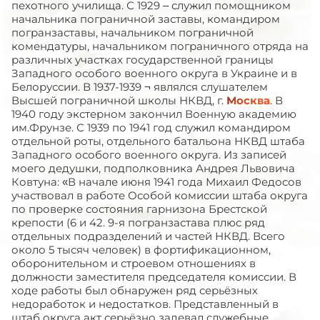
пехотного училища. С 1929 – служил помощником
начальника пограничной заставы, командиром
погранзаставы, начальником пограничной
комендатуры, начальником пограничного отряда на
различных участках государственной границы
Западного особого военного округа в Украине и в
Белоруссии. В 1937-1939 ¬ являлся слушателем
Высшей пограничной школы НКВД, г.
Москва
. В
1940 году экстерном закончил Военную академию
им.Фрунзе. С 1939 по 1941 год служил командиром
отдельной роты, отдельного батальона НКВД штаба
Западного особого военного округа. Из записей
моего дедушки, подполковника Андрея Львовича
Ковтуна: «В начале июня 1941 года Михаил Федосов
участвовал в работе Особой комиссии штаба округа
по проверке состояния гарнизона Брестской
крепости (6 и 42. 9-я погранзастава плюс ряд
отдельных подразделений и частей НКВД. Всего
около 5 тысяч человек) в фортификационном,
оборонительном и строевом отношениях в
должности заместителя председателя комиссии. В
ходе работы был обнаружен ряд серьёзных
недоработок и недостатков. Представленный в
штаб округа акт серьёзно задевал служебные