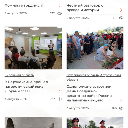
Помним и гордимся!
Честный разговор о
правде и истории
5 августа 2026
132
5 августа 2026
111
Кировская область
Сахалинская область, Астраханская
область
В Верхнекамье прошёл
патриотический квиз
Однополчане встретили
«Зоркий глаз»
День Воздушно-
десантных войск России
4 августа 2026
127
на памятных акциях
3 августа 2026
166