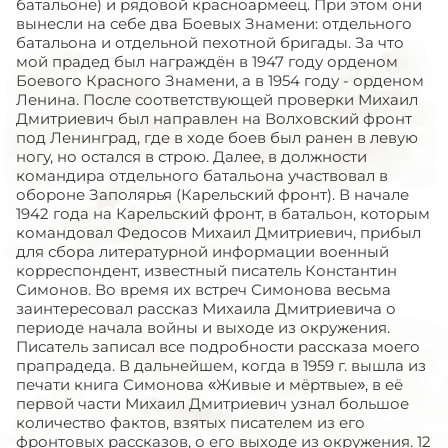
батальоне) и рядовой красноармеец. При этом они
вынесли на себе два Боевых Знамени: отдельного
батальона и отдельной пехотной бригады. За что
мой прадед был награждён в 1947 году орденом
Боевого Красного Знамени, а в 1954 году - орденом
Ленина. После соответствующей проверки Михаил
Дмитриевич был направлен на Волховский фронт
под Ленинград, где в ходе боев был ранен в левую
ногу, но остался в строю. Далее, в должности
командира отдельного батальона участвовал в
обороне Заполярья (Карельский фронт). В начале
1942 года на Карельский фронт, в батальон, которым
командовал Федосов Михаил Дмитриевич, прибыл
для сбора литературной информации военный
корреспондент, известный писатель Константин
Симонов. Во время их встреч Симонова весьма
заинтересовал рассказ Михаила Дмитриевича о
периоде начала войны и выходе из окружения.
Писатель записал все подробности рассказа моего
прапрадеда. В дальнейшем, когда в 1959 г. вышла из
печати книга Симонова «Живые и мёртвые», в её
первой части Михаил Дмитриевич узнал большое
количество фактов, взятых писателем из его
фронтовых рассказов, о его выходе из окружения. 12