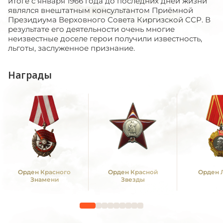
итоге с января 1966 года до последних дней жизни
являлся внештатным консультантом Приёмной
Президиума Верховного Совета Киргизской ССР. В
результате его деятельности очень многие
неизвестные доселе герои получили известность,
льготы, заслуженное признание.
Награды
Орден Красного
Орден Красной
Орден 
Знамени
Звезды