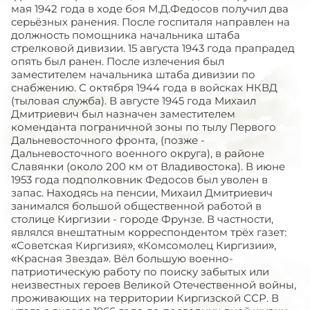
мая 1942 года в ходе боя М.Д.Федосов получил два
серьёзных ранения. После госпиталя направлен на
должность помощника начальника штаба
стрелковой дивизии. 15 августа 1943 года прапрадед
опять был ранен. После излечения был
заместителем начальника штаба дивизии по
снабжению. С октября 1944 года в войсках НКВД
(тыловая служба). В августе 1945 года Михаил
Дмитриевич был назначен заместителем
коменданта пограничной зоны по тылу Первого
Дальневосточного фронта, (позже -
Дальневосточного военного округа), в районе
Славянки (около 200 км от Владивостока). В июне
1953 года подполковник Федосов был уволен в
запас. Находясь на пенсии, Михаил Дмитриевич
занимался большой общественной работой в
столице Киргизии - городе Фрунзе. В частности,
являлся внештатным корреспондентом трёх газет:
«Советская Киргизия», «Комсомолец Киргизии»,
«Красная Звезда». Вёл большую военно-
патриотическую работу по поиску забытых или
неизвестных героев Великой Отечественной войны,
проживающих на территории Киргизской ССР. В