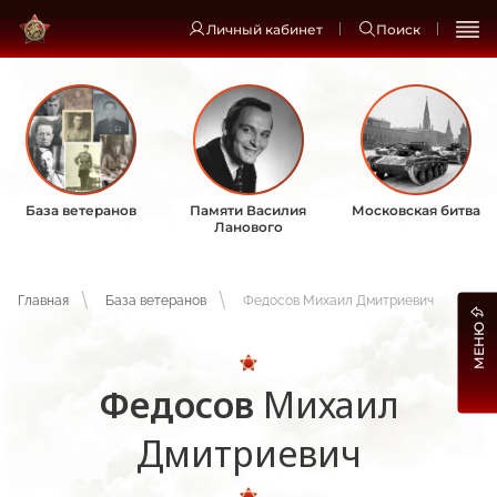
Личный кабинет
Поиск
База ветеранов
Памяти Василия
Московская битва
Ланового
Главная
База ветеранов
Федосов Михаил Дмитриевич
МЕНЮ
Федосов
Михаил
Дмитриевич