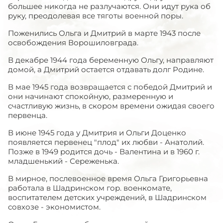
большее никогда не разлучаются. Они идут рука об
руку, преодолевая все тяготы военной поры.
Поженились Ольга и Дмитрий в марте 1943 после
освобождения Ворошиловграда.
В декабре 1944 года беременную Ольгу, направляют
домой, а Дмитрий остается отдавать долг Родине.
В мае 1945 года возвращается с победой Дмитрий и
они начинают спокойную, размеренную и
счастливую жизнь, в скором времени ожидая своего
первенца.
В июне 1945 года у Дмитрия и Ольги Доценко
появляется первенец "плод" их любви - Анатолий.
Позже в 1949 родится дочь - Валентина и в 1960 г.
младшенький - Сереженька.
В мирное, послевоенное время Ольга Григорьевна
работала в Шадринском гор. военкомате,
воспитателем детских учреждений, в Шадринском
совхозе - экономистом.