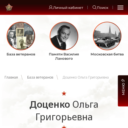
Личный кабинет
Поиск
База ветеранов
Памяти Василия
Московская битва
Ланового
Главная
База ветеранов
Доценко Ольга Григорьевна
МЕНЮ
Доценко
Ольга
Григорьевна