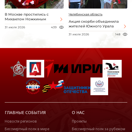
В Москве простились с
Челябинская область
Михаилом Ножкиным
Акция скорби объединила
жителей Южного Урала
31 июля 2026
439
31 июля 2026
148
ГЛАВНЫЕ СОБЫТИЯ
О НАС
Новости регионов
Проекты
Бессмертный полк в мире
Бессмертный полк за рубежом