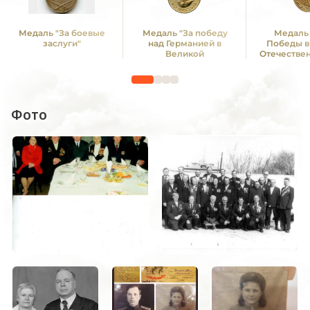
Медаль "За боевые
Медаль "За победу
Медаль 
заслуги"
над Германией в
Победы в
Великой
Отечестве
Отечественной войне
1941—19
1941 -1945 гг."
Фото