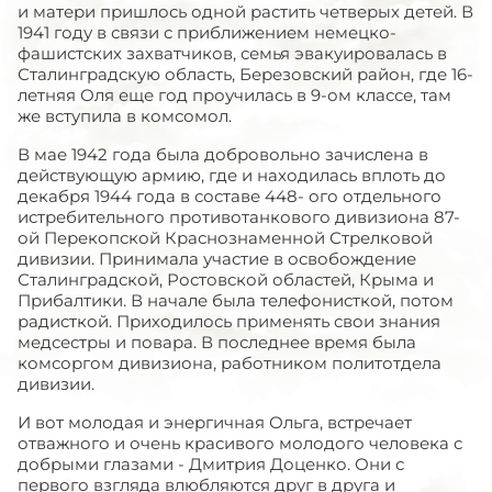
и матери пришлось одной растить четверых детей. В
1941 году в связи с приближением немецко-
фашистских захватчиков, семья эвакуировалась в
Сталинградскую область, Березовский район, где 16-
летняя Оля еще год проучилась в 9-ом классе, там
же вступила в комсомол.
В мае 1942 года была добровольно зачислена в
действующую армию, где и находилась вплоть до
декабря 1944 года в составе 448- ого отдельного
истребительного противотанкового дивизиона 87-
ой Перекопской Краснознаменной Стрелковой
дивизии. Принимала участие в освобождение
Сталинградской, Ростовской областей, Крыма и
Прибалтики. В начале была телефонисткой, потом
радисткой. Приходилось применять свои знания
медсестры и повара. В последнее время была
комсоргом дивизиона, работником политотдела
дивизии.
И вот молодая и энергичная Ольга, встречает
отважного и очень красивого молодого человека с
добрыми глазами - Дмитрия Доценко. Они с
первого взгляда влюбляются друг в друга и