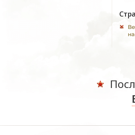
Стр
Ве
на
Посл