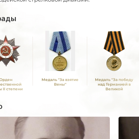
рады
Орден
Медаль "За взятие
Медаль "За победу
чественной
Вены"
над Германией в
 II степени
Великой
Отечественной войне
1941 -1945 гг."
о