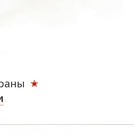
ераны
и