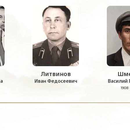
Литвинов
Шме
а
Иван Федосеевич
Василий 
1908 