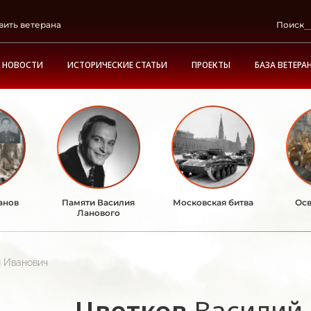
вить ветерана
Поиск
НОВОСТИ
ИСТОРИЧЕСКИЕ СТАТЬИ
ПРОЕКТЫ
БАЗА ВЕТЕРА
анов
Памяти Василия
Московская битва
Осв
Ланового
й Иванович
Цветков
Василий