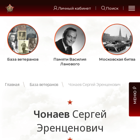
Личный кабинет
Поиск
База ветеранов
Памяти Василия
Московская битва
Ланового
Главная
База ветеранов
Чонаев Сергей Эренценович
МЕНЮ
Чонаев
Сергей
Эренценович