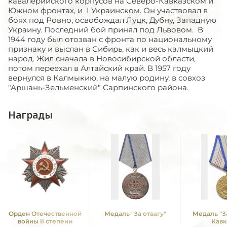
кавалерийского корпусов на Северо-Кавказском и
Южном фронтах, и I Украинском. Он участвовал в
боях под Ровно, освобождал Луцк, Дубну, Западную
Украину. Последний бой принял под Львовом. В
1944 году был отозван с фронта по национальному
признаку и выслан в Сибирь, как и весь калмыцкий
народ. Жил сначала в Новосибирской области,
потом переехал в Алтайский край. В 1957 году
вернулся в Калмыкию, на малую родину, в совхоз
"Аршань-Зельменский" Сарпинского района.
Награды
Орден Отечественной
Медаль "За отвагу"
Медаль "З
войны II степени
Кавк