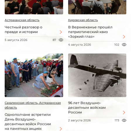
Астраханская область
Кировская область
Честный разговор о
В Верхнекамье прошёл
правде и истории
патриотический квиз
«Зоркий глаз»
5 августа 2026
87
4 августа 2026
102
96 лет Воздушно-
Сахалинская область, Астраханская
десантным войскам
область
России
Однополчане встретили
День Воздушно-
2 августа 2026
173
десантных войск России
на памятных акциях