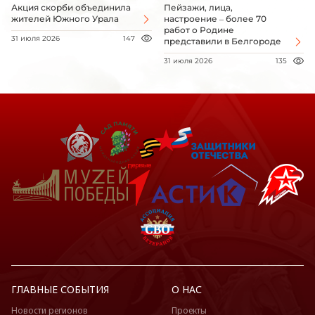
Акция скорби объединила
Пейзажи, лица,
жителей Южного Урала
настроение – более 70
работ о Родине
31 июля 2026
147
представили в Белгороде
31 июля 2026
135
ГЛАВНЫЕ СОБЫТИЯ
О НАС
Новости регионов
Проекты