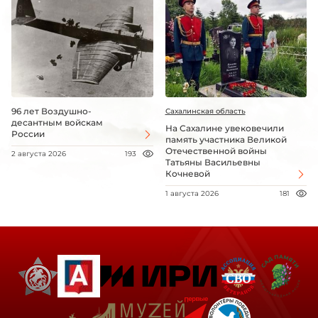
96 лет Воздушно-
Сахалинская область
десантным войскам
На Сахалине увековечили
России
память участника Великой
Отечественной войны
2 августа 2026
193
Татьяны Васильевны
Кочневой
1 августа 2026
181