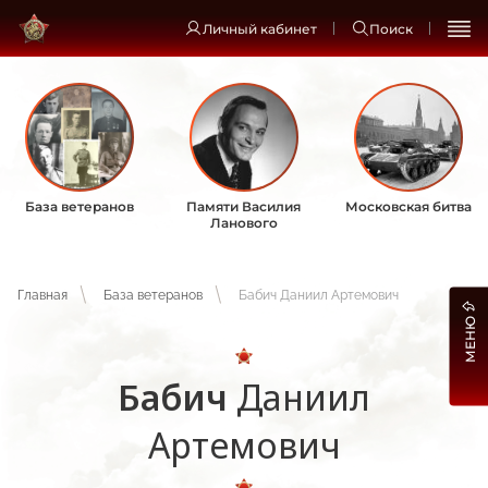
Личный кабинет
Поиск
База ветеранов
Памяти Василия
Московская битва
Ланового
Главная
База ветеранов
Бабич Даниил Артемович
МЕНЮ
Бабич
Даниил
Артемович