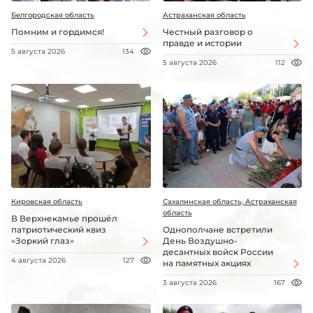
Белгородская область
Астраханская область
Помним и гордимся!
Честный разговор о
правде и истории
5 августа 2026
134
5 августа 2026
112
Кировская область
Сахалинская область, Астраханская
область
В Верхнекамье прошёл
патриотический квиз
Однополчане встретили
«Зоркий глаз»
День Воздушно-
десантных войск России
4 августа 2026
127
на памятных акциях
3 августа 2026
167