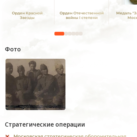
Орден Красной
Орден Отечественной
Медаль "З
Звезды
войны I степени
Мос
Фото
Стратегические операции
Московская стратегическая оборонительная