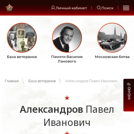
Личный кабинет
Поиск
База ветеранов
Памяти Василия
Московская битва
Ланового
Главная
База ветеранов
Александров Павел Иванович
МЕНЮ
Александров
Павел
Иванович