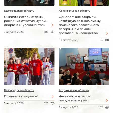
Белгородская область
Архангельская область
Оживляя историю: день
Однополчане открыли
рождения отметил музей-
четвёртую летнюю смену
диорама «Курская битва»
поискового палаточного
лагеря «Нам память
7 августа 2026
103
досталась в наследство»
6 августа 2026
96
Белгородская область
Астраханская область
Помним и гордимся!
Честный разговор о
правде и истории
5 августа 2026
123
5 августа 2026
102