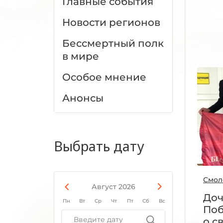
Главные события
Новости регионов
Бессмертный полк
в мире
Особое мнение
Анонсы
Выбрать дату
Смол
Август 2026
Доч
Пн
Вт
Ср
Чт
Пт
Сб
Вс
Поб
о с