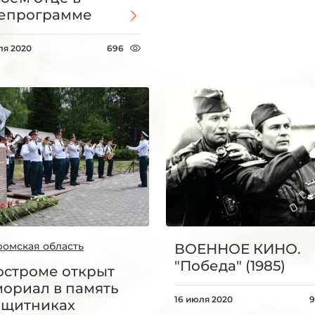
епрограмме
ля 2020
696
ромская область
ВОЕННОЕ КИНО.
"Победа" (1985)
остроме открыт
ориал в память
16 июля 2020
9
ащитниках