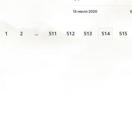
15 июля 2020
1
2
...
511
512
513
514
515