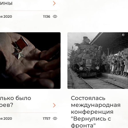
дины
ля 2020
1136
лько было
Состоялась
оев?
международная
конференция
"Вернулись с
ля 2020
1757
фронта"