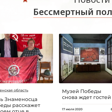
Бессмертный пол
енская область
Музей Победы
снова ждет гостей
ь Знаменосца
еды расскажет
17 июля 2020
воем отце в