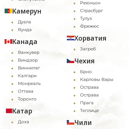
Реюньон
Камерун
Страсбург
Тулуз
Дуала
Фрежюс
Яунда
Хорватия
Канада
Загреб
Ванкувер
Чехия
Виндзор
Виннипег
Брно
Калгари
Карловы Вары
Монреаль
Острава
Оттава
Острава
Торонто
Прага
Катар
Теплице
Чили
Доха