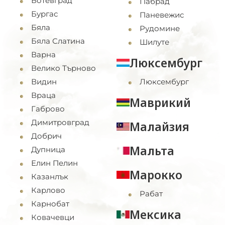
Ботевград
Пабрад
Бургас
Паневежис
Бяла
Рудомине
Бяла Слатина
Шилуте
Варна
Люксембург
Велико Търново
Видин
Люксембург
Враца
Маврикий
Габрово
Димитровград
Малайзия
Добрич
Мальта
Дупница
Елин Пелин
Марокко
Казанлък
Карлово
Рабат
Карнобат
Мексика
Ковачевци