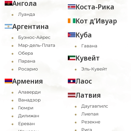
Ангола
Коста-Рика
Луанда
Кот д’Ивуар
Аргентина
Куба
Буэнос-Айрес
Мар-дель-Плата
Гавана
Обера
Кувейт
Парана
Росарио
Эль-Кувейт
Армения
Лаос
Алаверди
Латвия
Ванадзор
Даугавпилс
Гюмри
Лиепая
Дилижан
Резекне
Ереван
Рига