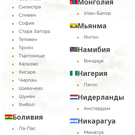
Монголия
Силистра
Улан-Батор
Сливен
София
Мьянма
Стара Загора
Янгон
Тетевен
Троян
Намибия
Търговище
Виндхук
Хасково
Нигерия
Хисаря
Чирпан
Лагос
Шивачево
Нидерланды
Шумен
Ямбол
Амстердам
Боливия
Никарагуа
Ла-Пас
Манагуа