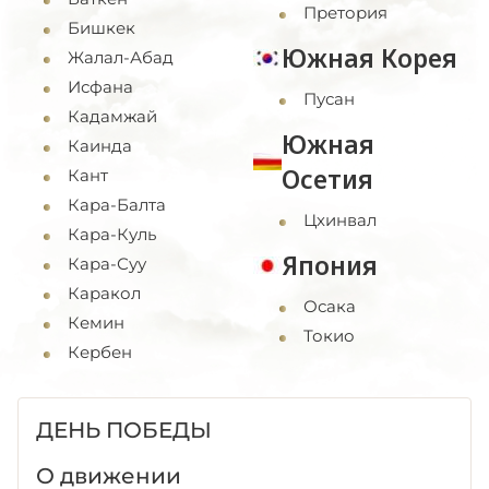
Претория
Бишкек
Южная Корея
Жалал-Абад
Исфана
Пусан
Кадамжай
Южная
Каинда
Осетия
Кант
Кара-Балта
Цхинвал
Кара-Куль
Япония
Кара-Суу
Каракол
Осака
Кемин
Токио
Кербен
ДЕНЬ ПОБЕДЫ
О движении