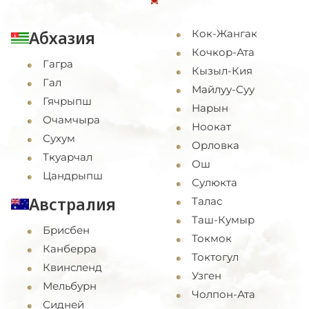
Абхазия
Кок-Жангак
Кочкор-Ата
Гагра
Кызыл-Кия
Гал
Майлуу-Суу
Гячрыпш
Нарын
Очамчыра
Ноокат
Сухум
Орловка
Ткуарчал
Ош
Цандрыпш
Сулюкта
Австралия
Талас
Таш-Кумыр
Брисбен
Токмок
Канберра
Токтогул
Квинсленд
Узген
Мельбурн
Чолпон-Ата
Сидней