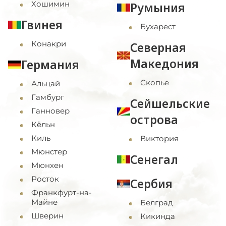
Хошимин
Румыния
Гвинея
Бухарест
Конакри
Северная
Македония
Германия
Скопье
Альцай
Гамбург
Сейшельские
Ганновер
острова
Кёльн
Киль
Виктория
Мюнстер
Сенегал
Мюнхен
Росток
Сербия
Франкфурт-на-
Майне
Белград
Шверин
Кикинда