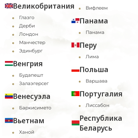
Великобритания
Вифлеем
Глазго
Панама
Дерби
Панама
Лондон
Манчестер
Перу
Эдинбург
Лима
Венгрия
Польша
Будапешт
Варшава
Залаэгерсег
Португалия
Венесуэла
Лиссабон
Баркисимето
Республика
Вьетнам
Беларусь
Ханой