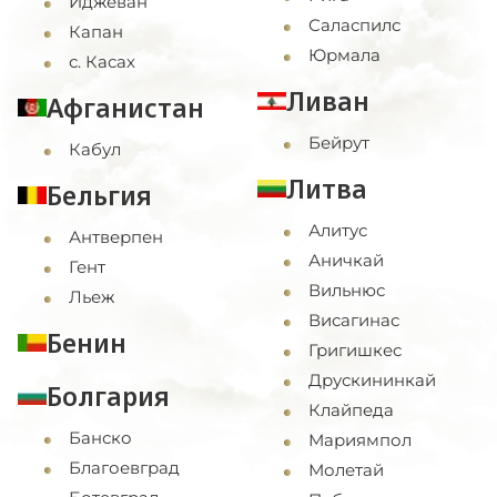
Иджеван
Саласпилс
Капан
Юрмала
с. Касах
Ливан
Афганистан
Бейрут
Кабул
Литва
Бельгия
Алитус
Антверпен
Аничкай
Гент
Вильнюс
Льеж
Висагинас
Бенин
Григишкес
Друскининкай
Болгария
Клайпеда
Банско
Мариямпол
Благоевград
Молетай