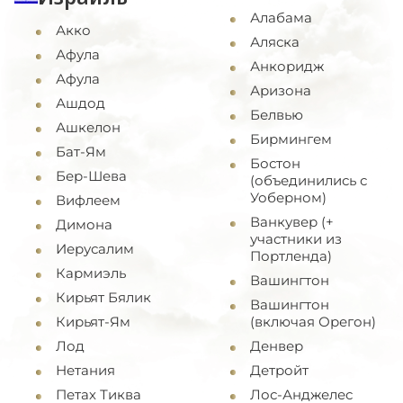
Алабама
Акко
Аляска
Афула
Анкоридж
Афула
Аризона
Ашдод
Белвью
Ашкелон
Бирмингем
Бат-Ям
Бостон
Бер-Шева
(объединились с
Уоберном)
Вифлеем
Ванкувер (+
Димона
участники из
Иерусалим
Портленда)
Кармиэль
Вашингтон
Кирьят Бялик
Вашингтон
Кирьят-Ям
(включая Орегон)
Лод
Денвер
Нетания
Детройт
Петах Тиква
Лос-Анджелес