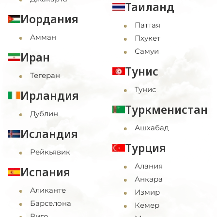
Таиланд
Иордания
Паттая
Амман
Пхукет
Самуи
Иран
Тунис
Тегеран
Тунис
Ирландия
Туркменистан
Дублин
Ашхабад
Исландия
Турция
Рейкьявик
Алания
Испания
Анкара
Аликанте
Измир
Барселона
Кемер
Виго