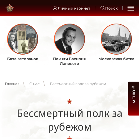
Личный кабинет
Поиск
База ветеранов
Памяти Василия
Московская битва
Ланового
Главная
О нас
Бессмертный полк за рубежом
МЕНЮ
Бессмертный полк за
рубежом