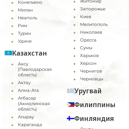
Житомир
Конельяно
Запорожье
Милан
Киев
Неаполь
Мелитополь
Рим
Николаев
Турин
Одесса
Удине
Сумы
Казахстан
Харьков
Херсон
Аксу
(Павлодарская
Чернигов
область)
Черновцы
Актау
Уругвай
Алма-Ата
Атбасар
Филиппины
(Акмолинская
область)
Финляндия
Атырау
Караганда