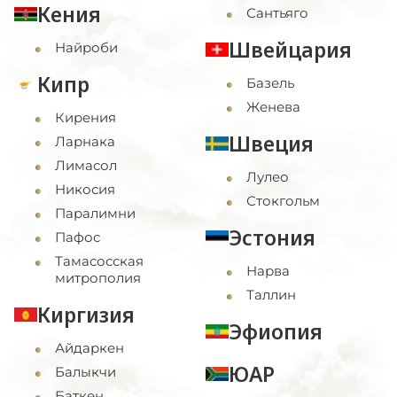
Кения
Сантьяго
Швейцария
Найроби
Кипр
Базель
Женева
Кирения
Швеция
Ларнака
Лимасол
Лулео
Никосия
Стокгольм
Паралимни
Эстония
Пафос
Тамасосская
Нарва
митрополия
Таллин
Киргизия
Эфиопия
Айдаркен
ЮАР
Балыкчи
Баткен