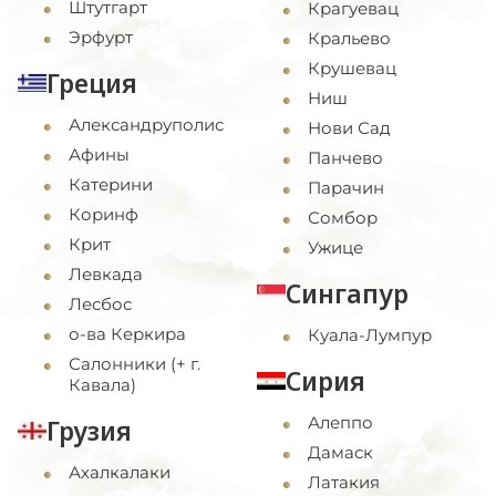
Штутгарт
Крагуевац
Эрфурт
Кральево
Крушевац
Греция
Ниш
Александруполис
Нови Сад
Афины
Панчево
Катерини
Парачин
Коринф
Сомбор
Крит
Ужице
Левкада
Сингапур
Лесбос
о-ва Керкира
Куала-Лумпур
Салонники (+ г.
Сирия
Кавала)
Алеппо
Грузия
Дамаск
Ахалкалаки
Латакия