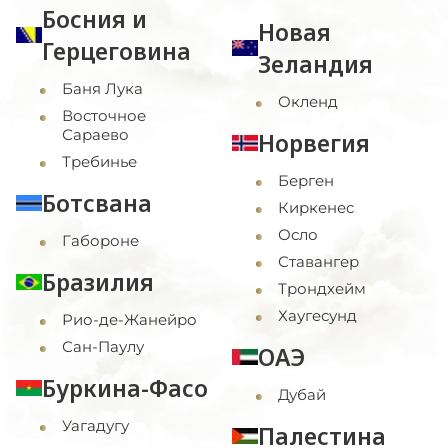
Босния и
Новая
Герцеговина
Зеландия
Баня Лука
Окленд
Восточное
Сараево
Норвегия
Требинье
Берген
Ботсвана
Киркенес
Осло
Габороне
Ставангер
Бразилия
Трондхейм
Хаугесунд
Рио-де-Жанейро
Сан-Паулу
ОАЭ
Буркина-Фасо
Дубай
Уагадугу
Палестина