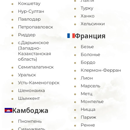
Лахти
Кокшетау
Турку
Нур-Султан
Ханко
Павлодар
Хельсинки
Петропавловск
Франция
Риддер
с.Дарьинское
Безье
(Западно-
Казахстанская
Болонье
область)
Бордо
Семипалатинск
Клермон-Ферран
Уральск
Лион
Усть-Каменогорск
Марсель
Шемонаиха
Метц
Шымкент
Монпелье
Камбоджа
Ницца
Париж
Пномпень
Ренне
Сиануквиль