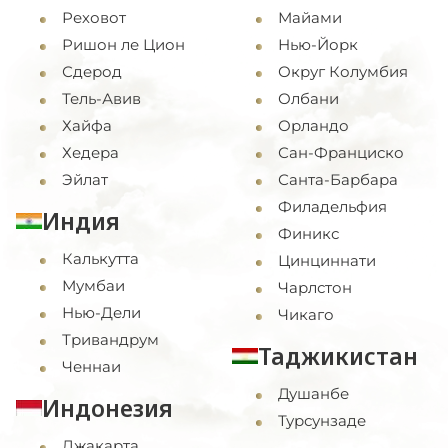
Реховот
Майами
Ришон ле Цион
Нью-Йорк
Сдерод
Округ Колумбия
Тель-Авив
Олбани
Хайфа
Орландо
Хедера
Сан-Франциско
Эйлат
Санта-Барбара
Филадельфия
Индия
Финикс
Калькутта
Цинциннати
Мумбаи
Чарлстон
Нью-Дели
Чикаго
Тривандрум
Таджикистан
Ченнаи
Душанбе
Индонезия
Турсунзаде
Джакарта