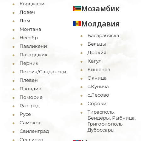
Кърджали
Мозамбик
Ловеч
Лом
Молдавия
Монтана
Басарабяска
Несебр
Бельцы
Павликени
Дрокия
Пазарджик
Кагул
Перник
Кишенев
Петрич/Сандански
Окница
Плевен
с.Кунича
Пловдив
с.Лесово
Поморие
Сороки
Разград
Тирасполь,
Русе
Бендеры, Рыбница,
Самоков
Григориополь,
Дубоссары
Свиленград
Севлиево