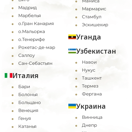
Маниса
Мадрид
Мармарис
Марбелья
Стамбул
о.Гран Канария
Эскишехир
о.Мальорка
Уганда
о.Тенерифе
Рокетас-де-мар
Узбекистан
Саллоу
Навои
Сан-Себастьян
Нукус
Италия
Ташкент
Термез
Бари
Фергана
Болонья
Больцано
Украина
Венеция
Винница
Генуя
Днепр
Катанья