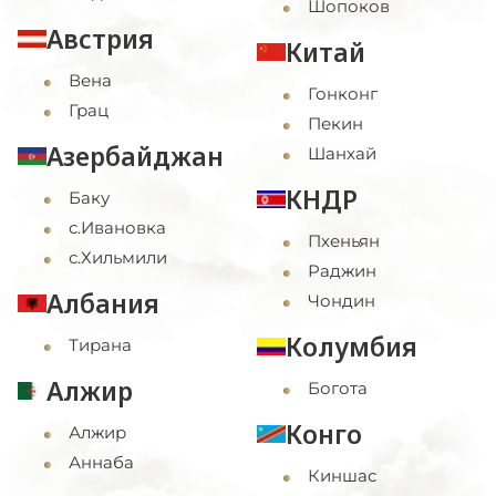
Шопоков
Австрия
Китай
Вена
Гонконг
Грац
Пекин
Азербайджан
Шанхай
КНДР
Баку
с.Ивановка
Пхеньян
с.Хильмили
Раджин
Албания
Чондин
Колумбия
Тирана
Алжир
Богота
Конго
Алжир
Аннаба
Киншас