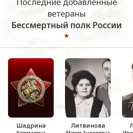
Последние добавленные
ветераны
Бессмертный полк России
Шадрина
Литвинова
Капиталина
Мария Андреевна
Ива