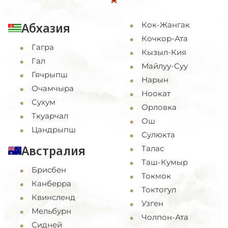
Абхазия
Кок-Жангак
Кочкор-Ата
Гагра
Кызыл-Кия
Гал
Майлуу-Суу
Гячрыпш
Нарын
Очамчыра
Ноокат
Сухум
Орловка
Ткуарчал
Ош
Цандрыпш
Сулюкта
Австралия
Талас
Таш-Кумыр
Брисбен
Токмок
Канберра
Токтогул
Квинсленд
Узген
Мельбурн
Чолпон-Ата
Сидней