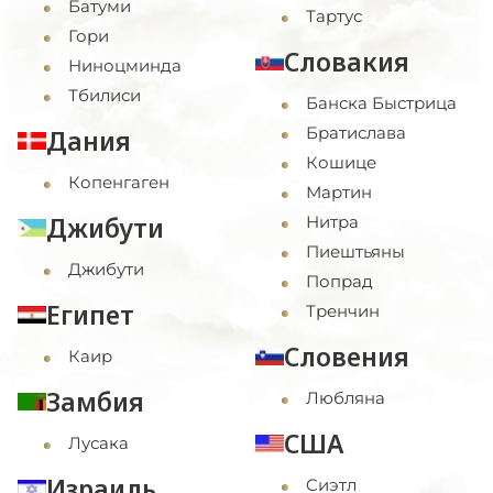
Батуми
Тартус
Гори
Словакия
Ниноцминда
Тбилиси
Банска Быстрица
Братислава
Дания
Кошице
Копенгаген
Мартин
Джибути
Нитра
Пиештьяны
Джибути
Попрад
Египет
Тренчин
Словения
Каир
Замбия
Любляна
США
Лусака
Израиль
Cиэтл