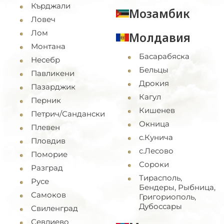
Кърджали
Мозамбик
Ловеч
Лом
Молдавия
Монтана
Басарабяска
Несебр
Бельцы
Павликени
Дрокия
Пазарджик
Кагул
Перник
Кишенев
Петрич/Сандански
Окница
Плевен
с.Кунича
Пловдив
с.Лесово
Поморие
Сороки
Разград
Тирасполь,
Русе
Бендеры, Рыбница,
Самоков
Григориополь,
Дубоссары
Свиленград
Севлиево