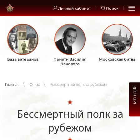
Личный кабинет
Поиск
База ветеранов
Памяти Василия
Московская битва
Ланового
Главная
О нас
Бессмертный полк за рубежом
МЕНЮ
Бессмертный полк за
рубежом