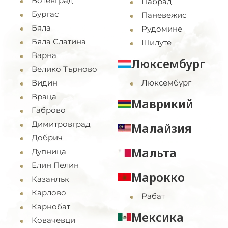
Ботевград
Пабрад
Бургас
Паневежис
Бяла
Рудомине
Бяла Слатина
Шилуте
Варна
Люксембург
Велико Търново
Видин
Люксембург
Враца
Маврикий
Габрово
Димитровград
Малайзия
Добрич
Мальта
Дупница
Елин Пелин
Марокко
Казанлък
Карлово
Рабат
Карнобат
Мексика
Ковачевци