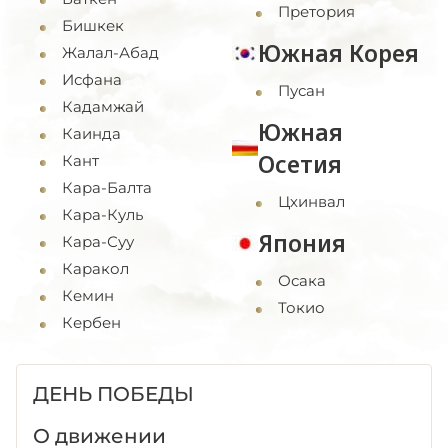
Претория
Бишкек
Южная Корея
Жалал-Абад
Исфана
Пусан
Кадамжай
Южная
Каинда
Осетия
Кант
Кара-Балта
Цхинвал
Кара-Куль
Япония
Кара-Суу
Каракол
Осака
Кемин
Токио
Кербен
ДЕНЬ ПОБЕДЫ
О движении