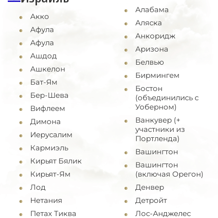
Алабама
Акко
Аляска
Афула
Анкоридж
Афула
Аризона
Ашдод
Белвью
Ашкелон
Бирмингем
Бат-Ям
Бостон
Бер-Шева
(объединились с
Уоберном)
Вифлеем
Ванкувер (+
Димона
участники из
Иерусалим
Портленда)
Кармиэль
Вашингтон
Кирьят Бялик
Вашингтон
Кирьят-Ям
(включая Орегон)
Лод
Денвер
Нетания
Детройт
Петах Тиква
Лос-Анджелес