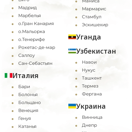
Маниса
Мадрид
Мармарис
Марбелья
Стамбул
о.Гран Канария
Эскишехир
о.Мальорка
Уганда
о.Тенерифе
Рокетас-де-мар
Узбекистан
Саллоу
Навои
Сан-Себастьян
Нукус
Италия
Ташкент
Термез
Бари
Фергана
Болонья
Больцано
Украина
Венеция
Винница
Генуя
Днепр
Катанья