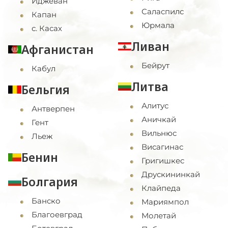
Иджеван
Саласпилс
Капан
Юрмала
с. Касах
Ливан
Афганистан
Бейрут
Кабул
Литва
Бельгия
Алитус
Антверпен
Аничкай
Гент
Вильнюс
Льеж
Висагинас
Бенин
Григишкес
Друскининкай
Болгария
Клайпеда
Банско
Мариямпол
Благоевград
Молетай