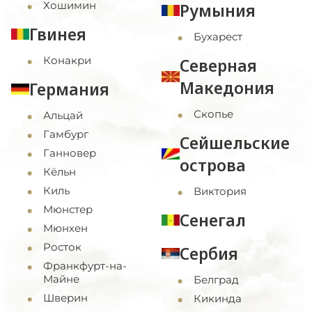
Хошимин
Румыния
Гвинея
Бухарест
Конакри
Северная
Македония
Германия
Скопье
Альцай
Гамбург
Сейшельские
Ганновер
острова
Кёльн
Киль
Виктория
Мюнстер
Сенегал
Мюнхен
Росток
Сербия
Франкфурт-на-
Майне
Белград
Шверин
Кикинда