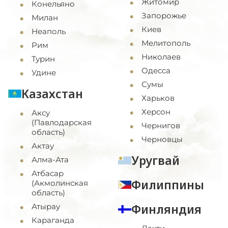
Житомир
Конельяно
Запорожье
Милан
Киев
Неаполь
Мелитополь
Рим
Николаев
Турин
Одесса
Удине
Сумы
Казахстан
Харьков
Херсон
Аксу
(Павлодарская
Чернигов
область)
Черновцы
Актау
Уругвай
Алма-Ата
Атбасар
Филиппины
(Акмолинская
область)
Финляндия
Атырау
Караганда