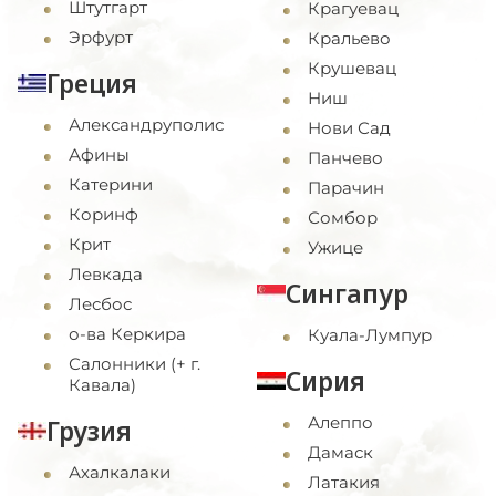
Штутгарт
Крагуевац
Эрфурт
Кральево
Крушевац
Греция
Ниш
Александруполис
Нови Сад
Афины
Панчево
Катерини
Парачин
Коринф
Сомбор
Крит
Ужице
Левкада
Сингапур
Лесбос
о-ва Керкира
Куала-Лумпур
Салонники (+ г.
Сирия
Кавала)
Алеппо
Грузия
Дамаск
Ахалкалаки
Латакия