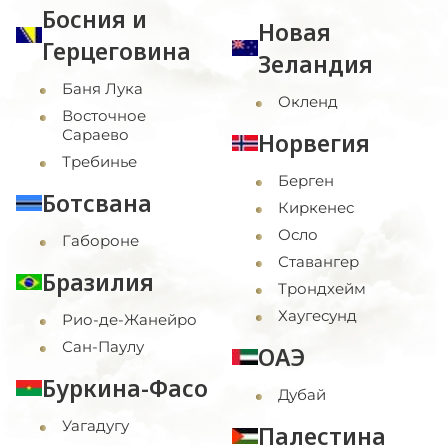
Босния и
Новая
Герцеговина
Зеландия
Баня Лука
Окленд
Восточное
Сараево
Норвегия
Требинье
Берген
Ботсвана
Киркенес
Осло
Габороне
Ставангер
Бразилия
Трондхейм
Хаугесунд
Рио-де-Жанейро
Сан-Паулу
ОАЭ
Буркина-Фасо
Дубай
Уагадугу
Палестина