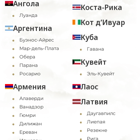
Ангола
Коста-Рика
Луанда
Кот д’Ивуар
Аргентина
Куба
Буэнос-Айрес
Мар-дель-Плата
Гавана
Обера
Кувейт
Парана
Росарио
Эль-Кувейт
Армения
Лаос
Алаверди
Латвия
Ванадзор
Даугавпилс
Гюмри
Лиепая
Дилижан
Резекне
Ереван
Рига