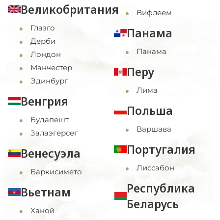
Великобритания
Вифлеем
Глазго
Панама
Дерби
Панама
Лондон
Манчестер
Перу
Эдинбург
Лима
Венгрия
Польша
Будапешт
Варшава
Залаэгерсег
Португалия
Венесуэла
Лиссабон
Баркисимето
Республика
Вьетнам
Беларусь
Ханой