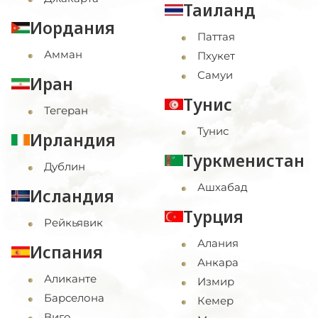
Таиланд
Иордания
Паттая
Амман
Пхукет
Самуи
Иран
Тунис
Тегеран
Тунис
Ирландия
Туркменистан
Дублин
Ашхабад
Исландия
Турция
Рейкьявик
Алания
Испания
Анкара
Аликанте
Измир
Барселона
Кемер
Виго