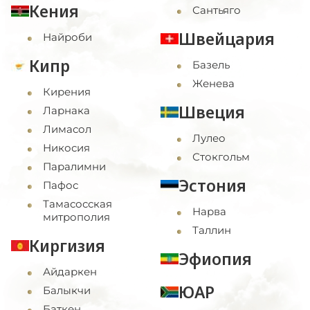
Кения
Сантьяго
Швейцария
Найроби
Кипр
Базель
Женева
Кирения
Швеция
Ларнака
Лимасол
Лулео
Никосия
Стокгольм
Паралимни
Эстония
Пафос
Тамасосская
Нарва
митрополия
Таллин
Киргизия
Эфиопия
Айдаркен
ЮАР
Балыкчи
Баткен