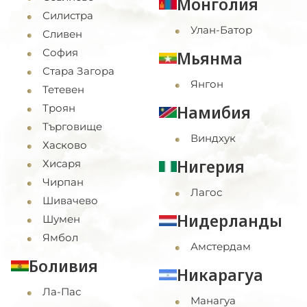
Монголия
Силистра
Улан-Батор
Сливен
София
Мьянма
Стара Загора
Янгон
Тетевен
Троян
Намибия
Търговище
Виндхук
Хасково
Нигерия
Хисаря
Чирпан
Лагос
Шивачево
Нидерланды
Шумен
Ямбол
Амстердам
Боливия
Никарагуа
Ла-Пас
Манагуа