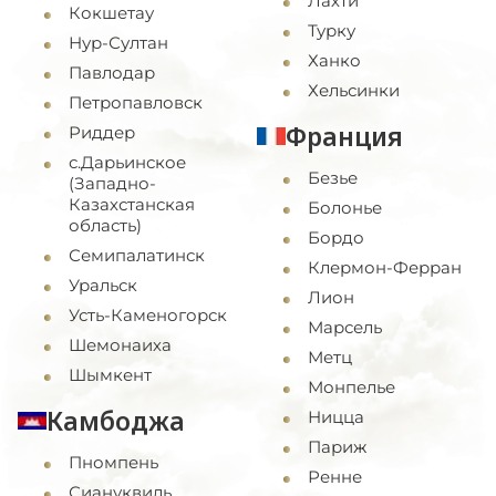
Лахти
Кокшетау
Турку
Нур-Султан
Ханко
Павлодар
Хельсинки
Петропавловск
Франция
Риддер
с.Дарьинское
Безье
(Западно-
Казахстанская
Болонье
область)
Бордо
Семипалатинск
Клермон-Ферран
Уральск
Лион
Усть-Каменогорск
Марсель
Шемонаиха
Метц
Шымкент
Монпелье
Камбоджа
Ницца
Париж
Пномпень
Ренне
Сиануквиль