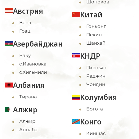
Шопоков
Австрия
Китай
Вена
Гонконг
Грац
Пекин
Азербайджан
Шанхай
КНДР
Баку
с.Ивановка
Пхеньян
с.Хильмили
Раджин
Албания
Чондин
Колумбия
Тирана
Алжир
Богота
Конго
Алжир
Аннаба
Киншас