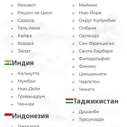
Реховот
Майами
Ришон ле Цион
Нью-Йорк
Сдерод
Округ Колумбия
Тель-Авив
Олбани
Хайфа
Орландо
Хедера
Сан-Франциско
Эйлат
Санта-Барбара
Филадельфия
Индия
Финикс
Калькутта
Цинциннати
Мумбаи
Чарлстон
Нью-Дели
Чикаго
Тривандрум
Таджикистан
Ченнаи
Душанбе
Индонезия
Турсунзаде
Джакарта