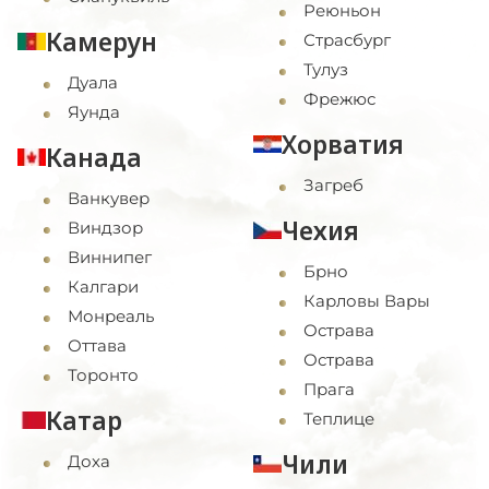
Реюньон
Камерун
Страсбург
Тулуз
Дуала
Фрежюс
Яунда
Хорватия
Канада
Загреб
Ванкувер
Чехия
Виндзор
Виннипег
Брно
Калгари
Карловы Вары
Монреаль
Острава
Оттава
Острава
Торонто
Прага
Катар
Теплице
Чили
Доха