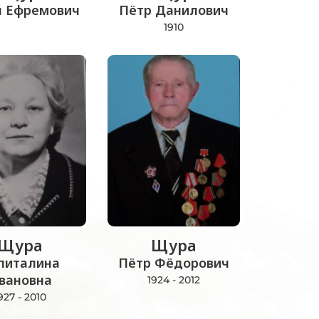
л Ефремович
Пётр Данилович
1910
Щура
Щура
питалина
Пётр Фёдорович
вановна
1924 - 2012
927 - 2010