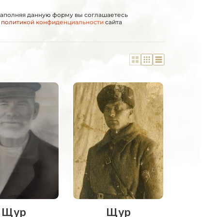
аполняя данную форму вы соглашаетесь
с
политикой конфиденциальности
сайта
Щур
Щур