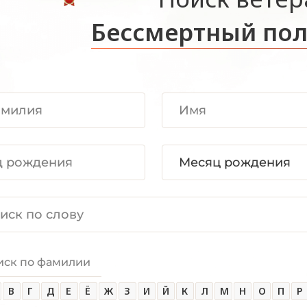
Бессмертный пол
иск по фамилии
В
Г
Д
Е
Ё
Ж
З
И
Й
К
Л
М
Н
О
П
Р