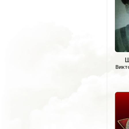
Щ
Викт