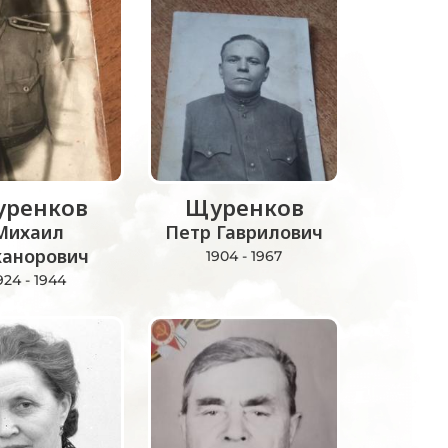
ренков
Щуренков
Михаил
Петр Гаврилович
канорович
1904 - 1967
924 - 1944