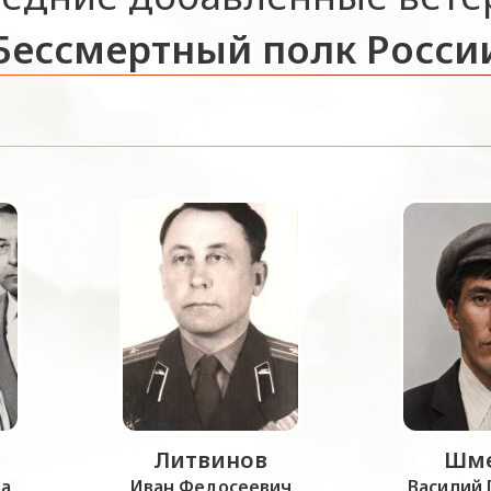
Бессмертный полк Росси
Литвинов
Шме
а
Иван Федосеевич
Василий 