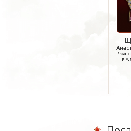
Щ
Анас
Рязанск
р-н,
Посл