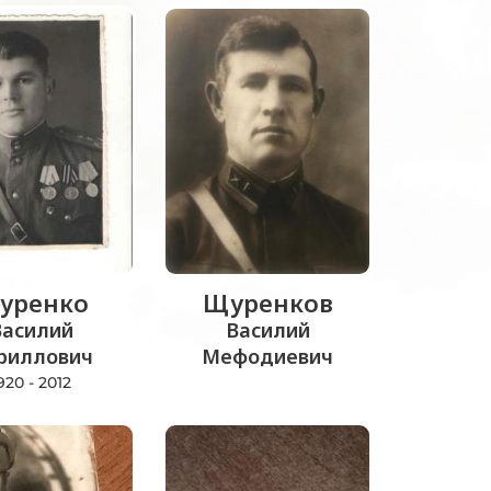
уренко
Щуренков
Василий
Василий
риллович
Мефодиевич
920 - 2012