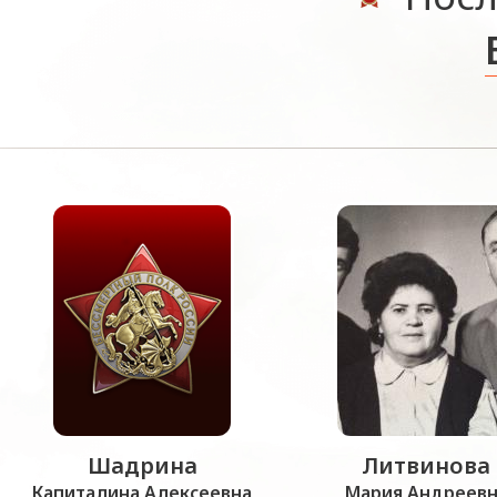
Шадрина
Литвинова
Капиталина Алексеевна
Мария Андреевн