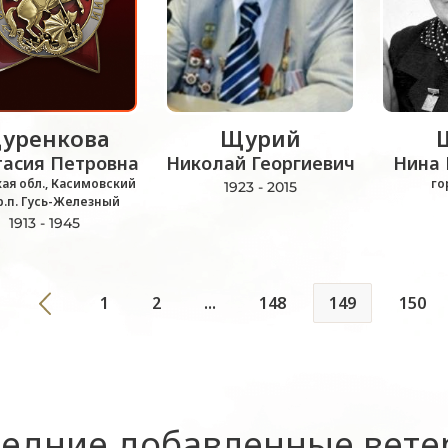
уренкова
Щурий
тасия Петровна
Николай Георгиевич
Нина 
ая обл., Касимовский
го
1923 - 2015
 р.п. Гусь-Железный
1913 - 1945
1
2
...
148
149
150
едние добавленные вет