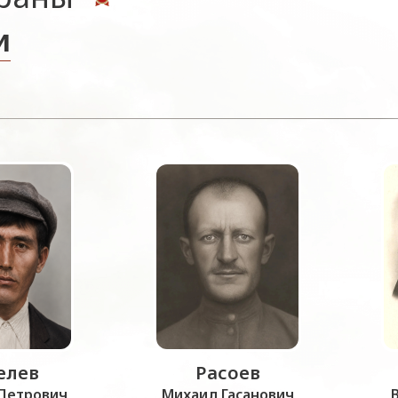
и
лев
Расоев
Петрович
Михаил Гасанович