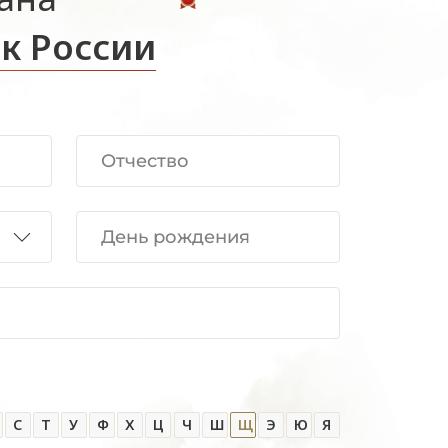
к России
С
Т
У
Ф
Х
Ц
Ч
Ш
Щ
Э
Ю
Я