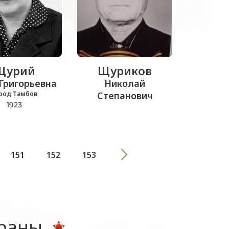
Щурий
Щуриков
Григорьевна
Николай
род Тамбов
Степанович
1923
151
152
153
ераны