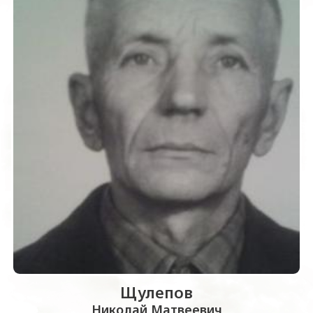
Щулепов
Николай Матвеевич