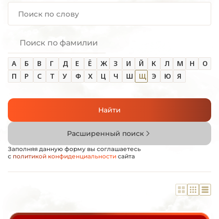
Поиск по фамилии
А
Б
В
Г
Д
Е
Ё
Ж
З
И
Й
К
Л
М
Н
О
П
Р
С
Т
У
Ф
Х
Ц
Ч
Ш
Щ
Э
Ю
Я
Найти
Расширенный поиск
Заполняя данную форму вы соглашаетесь
с
политикой конфиденциальности
сайта