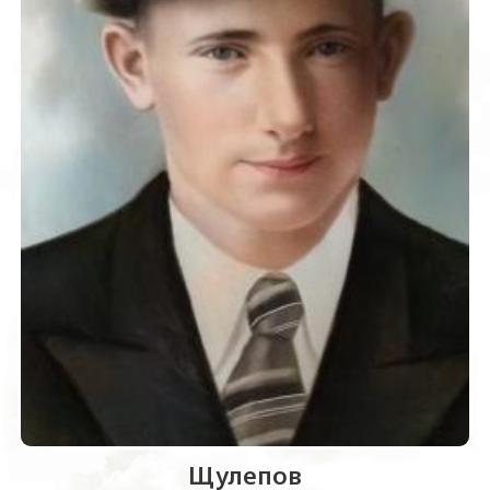
Щулепов