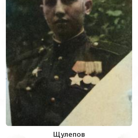
Щулепов