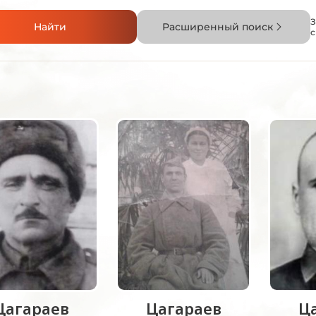
З
Найти
Расширенный поиск
Цагараев
Цагараев
Ц