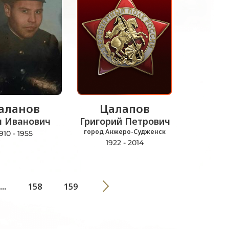
аланов
Цалапов
н Иванович
Григорий Петрович
город Анжеро-Судженск
910 - 1955
1922 - 2014
...
158
159