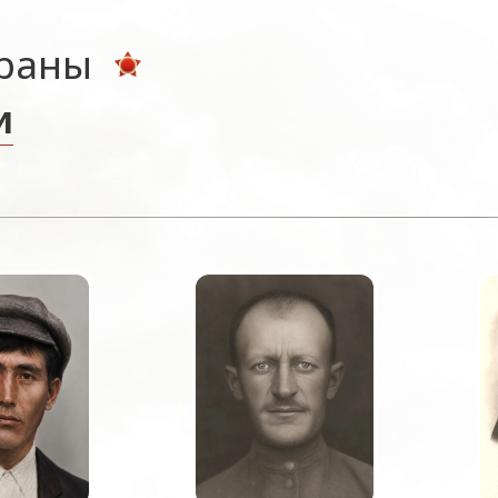
ераны
и