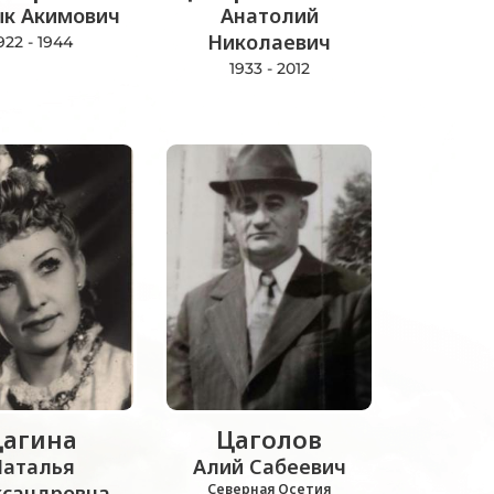
ык Акимович
Анатолий
Николаевич
922 - 1944
1933 - 2012
агина
Цаголов
аталья
Алий Сабеевич
ксандровна
Северная Осетия