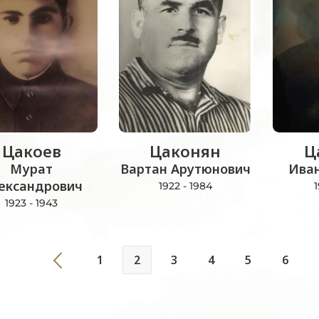
Цакоев
Цаконян
Ц
Мурат
Вартан Арутюнович
Ива
ександрович
1922 - 1984
1
1923 - 1943
1
2
3
4
5
6