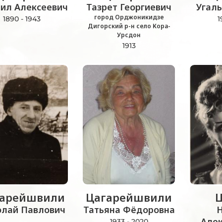
ил Алексеевич
Тазрет Георгиевич
Угал
город Орджоникидзе
1890 - 1943
1
Дигорский р-н село Кора-
Урсдон
1913
гарейшвили
Цагарейшвили
Ц
олай Павлович
Татьяна Фёдоровна
Н
Але
1933 - 2020