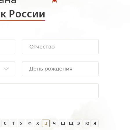
к России
С
Т
У
Ф
Х
Ц
Ч
Ш
Щ
Э
Ю
Я