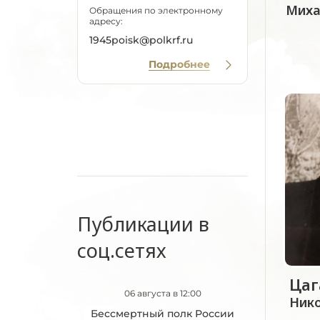
Миха
Обращения по электронному
адресу:
1945poisk@polkrf.ru
Подробнее
Публикации в
соц.сетях
Ца
06 августа в 12:00
Ник
Бессмертный полк России