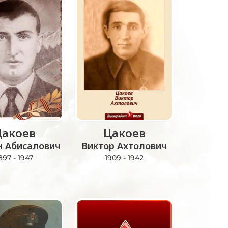
Цакоев
Цакоев
н Абисалович
Виктор Ахтолович
897 - 1947
1909 - 1942