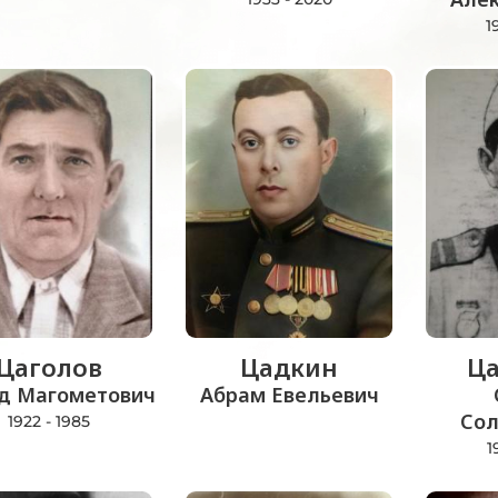
1
Цаголов
Цадкин
Ца
д Магометович
Абрам Евельевич
Сол
1922 - 1985
1