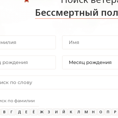
Бессмертный пол
иск по фамилии
В
Г
Д
Е
Ё
Ж
З
И
Й
К
Л
М
Н
О
П
Р