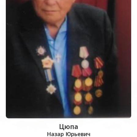
Цюпа
Назар Юрьевич