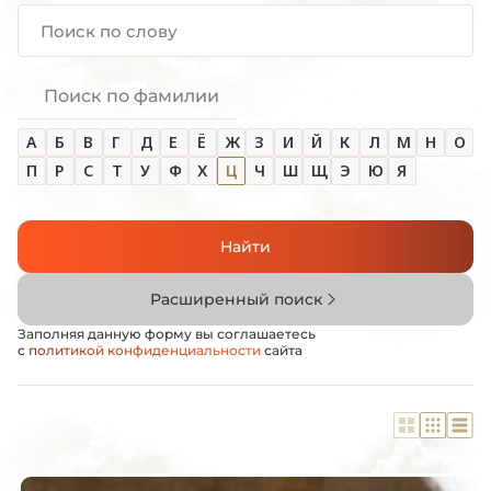
Поиск по фамилии
А
Б
В
Г
Д
Е
Ё
Ж
З
И
Й
К
Л
М
Н
О
П
Р
С
Т
У
Ф
Х
Ц
Ч
Ш
Щ
Э
Ю
Я
Найти
Расширенный поиск
Заполняя данную форму вы соглашаетесь
с
политикой конфиденциальности
сайта