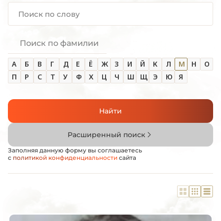
Поиск по фамилии
А
Б
В
Г
Д
Е
Ё
Ж
З
И
Й
К
Л
М
Н
О
П
Р
С
Т
У
Ф
Х
Ц
Ч
Ш
Щ
Э
Ю
Я
Найти
Расширенный поиск
Заполняя данную форму вы соглашаетесь
с
политикой конфиденциальности
сайта