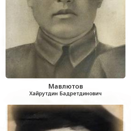
Мавлютов
Хайрутдин Бадретдинович