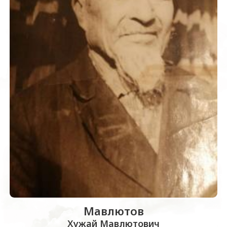
Мавлютов
Хужай Мавлютович