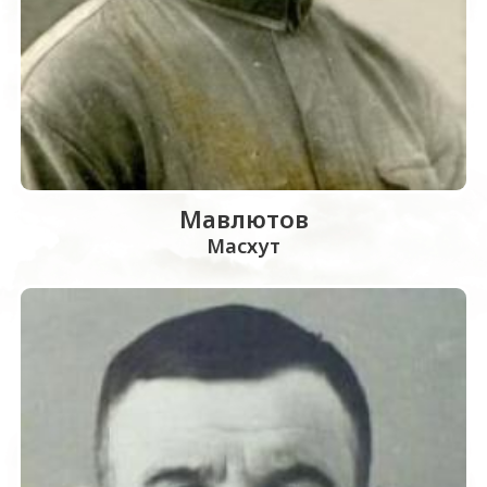
Мавлютов
Масхут