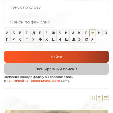
Поиск по фамилии
А
Б
В
Г
Д
Е
Ё
Ж
З
И
Й
К
Л
М
Н
О
П
Р
С
Т
У
Ф
Х
Ц
Ч
Ш
Щ
Э
Ю
Я
Найти
Расширенный поиск
Заполняя данную форму вы соглашаетесь
с
политикой конфиденциальности
сайта