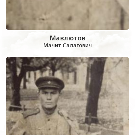
Мавлютов
Мачит Салагович