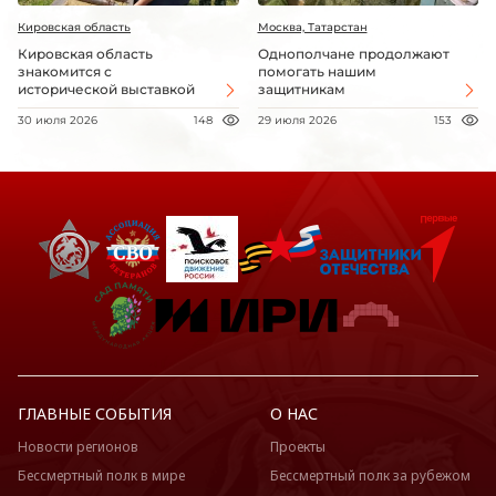
Кировская область
Москва, Татарстан
Кировская область
Однополчане продолжают
знакомится с
помогать нашим
исторической выставкой
защитникам
30 июля 2026
148
29 июля 2026
153
ГЛАВНЫЕ СОБЫТИЯ
О НАС
Новости регионов
Проекты
Бессмертный полк в мире
Бессмертный полк за рубежом