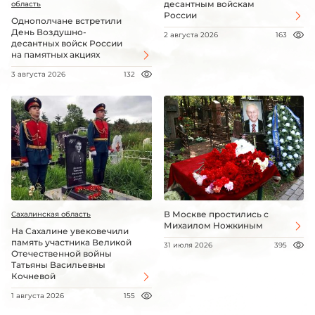
десантным войскам
область
России
Однополчане встретили
День Воздушно-
2 августа 2026
163
десантных войск России
на памятных акциях
3 августа 2026
132
В Москве простились с
Сахалинская область
Михаилом Ножкиным
На Сахалине увековечили
память участника Великой
31 июля 2026
395
Отечественной войны
Татьяны Васильевны
Кочневой
1 августа 2026
155