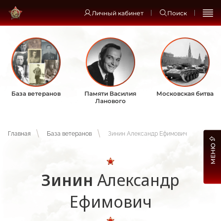
Личный кабинет
Поиск
База ветеранов
Памяти Василия
Московская битва
Ланового
Главная
База ветеранов
Зинин Александр Ефимович
МЕНЮ
Зинин
Александр
Ефимович