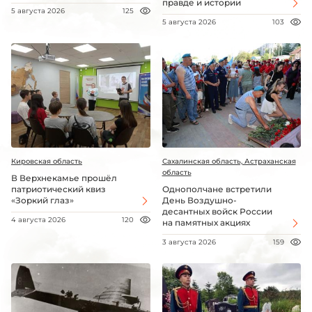
правде и истории
5 августа 2026
125
5 августа 2026
103
Кировская область
Сахалинская область, Астраханская
область
В Верхнекамье прошёл
патриотический квиз
Однополчане встретили
«Зоркий глаз»
День Воздушно-
десантных войск России
4 августа 2026
120
на памятных акциях
3 августа 2026
159