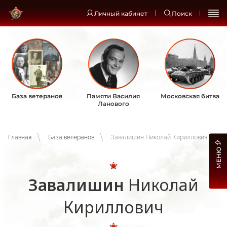
Личный кабинет
Поиск
База ветеранов
Памяти Василия
Московская битва
Ланового
Главная
База ветеранов
Завалишин Николай Кириллович
МЕНЮ
Завалишин
Николай
Кириллович