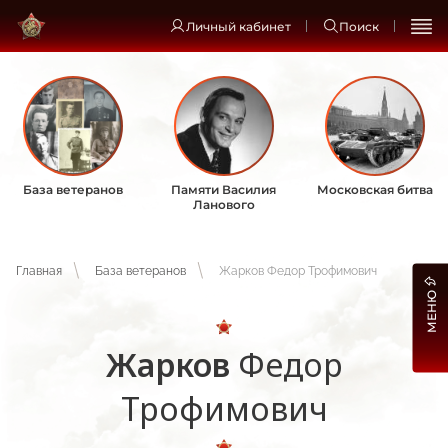
Личный кабинет
Поиск
База ветеранов
Памяти Василия
Московская битва
Ланового
Главная
База ветеранов
Жарков Федор Трофимович
МЕНЮ
Жарков
Федор
Трофимович